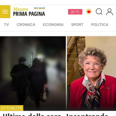
35 °C
TV
CRONACA
ECONOMIA
SPORT
POLITICA
ATTUALITÀ