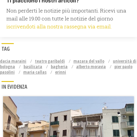
Ti piacciono i nostri articoli?
Non perderti le notizie più importanti. Ricevi una
mail alle 19.00 con tutte le notizie del giorno
iscrivendoti alla nostra rassegna via email.
TAG
dacia maraini
teatro garibaldi
mazara del vallo
università di
bologna
basilicata
bagheria
alberto moravia
pier paolo
pasolini
maria callas
erinni
IN EVIDENZA