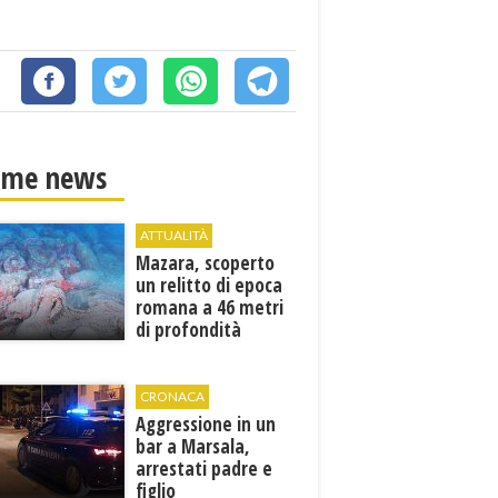
ime news
ATTUALITÀ
Mazara, scoperto
un relitto di epoca
romana a 46 metri
di profondità
CRONACA
Aggressione in un
bar a Marsala,
arrestati padre e
figlio