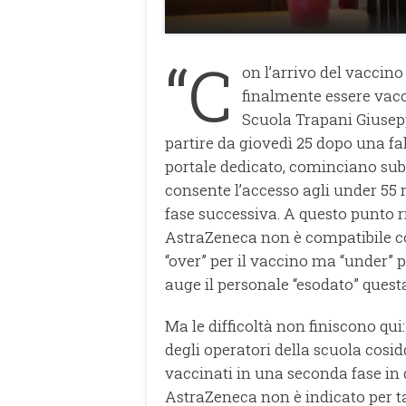
“C
on l’arrivo del vaccin
finalmente essere vacc
Scuola Trapani Giusepp
partire da giovedì 25 dopo una fa
portale dedicato, cominciano subito
consente l’accesso agli under 55
fase successiva. A questo punto r
AstraZeneca non è compatibile con
“over” per il vaccino ma “under” 
auge il personale “esodato” questa
Ma le difficoltà non finiscono qui
degli operatori della scuola cosid
vaccinati in una seconda fase in 
AstraZeneca non è indicato per ta