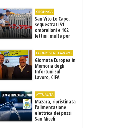
“La memoria di
Marcinelle parla al
presente”
CRONACA
San Vito Lo Capo,
sequestrati 51
ombrelloni e 102
lettini: multe per
6.160 euro
ECONOMIA E LAVORO
Giornata Europea in
Memoria degli
Infortuni sul
Lavoro, CIFA
Trapani: “La
memoria deve
tradursi in
ATTUALITÀ
prevenzione”
Mazara, ripristinata
l’alimentazione
elettrica dei pozzi
San Miceli