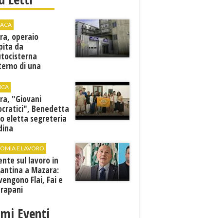
ACA
ra, operaio
pita da
utocisterna
nterno di una
na. E' in gravi
zioni al "Villa Sofia"
ICA
ra, "Giovani
cratici", Benedetta
o eletta segreteria
dina
OMIA E LAVORO
ente sul lavoro in
cantina a Mazara:
vengono Flai, Fai e
Trapani
imi Eventi