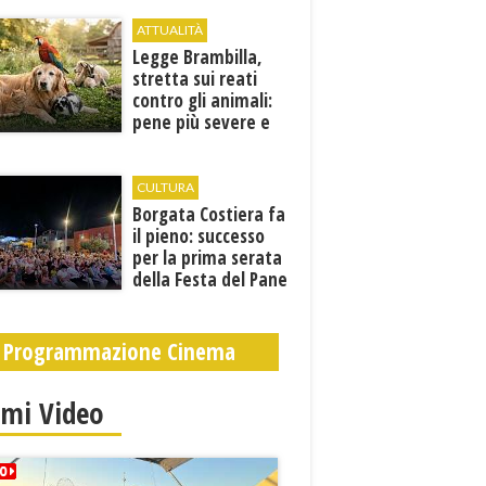
ATTUALITÀ
Legge Brambilla,
stretta sui reati
contro gli animali:
pene più severe e
nuove tutele
CULTURA
​Borgata Costiera fa
il pieno: successo
per la prima serata
della Festa del Pane
e della Pasta
Programmazione Cinema
imi Video