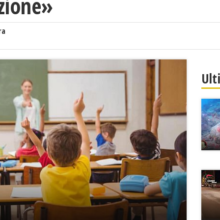
uzione»
ra
Ult