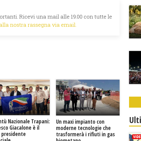
rtanti. Ricevi una mail alle 19.00 con tutte le
 alla nostra rassegna via email.
Ult
ntù Nazionale Trapani:
Un maxi impianto con
sco Giacalone è il
moderne tecnologie che
 presidente
trasformerà i rifiuti in gas
ciale
biometano