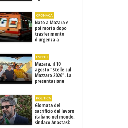
CRONACA
Nato a Mazara e
poi morto dopo
trasferimento
d'urgenza a
Trapani. Indaga la
Procura
EVENTI
Mazara, il 10
agosto "Stelle sul
Mazzaro 2026". La
presentazione
dell'evento
POLITICA
Giornata del
sacrificio del lavoro
italiano nel mondo,
sindaco Anastasi: