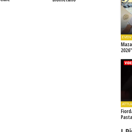
EVEN
Mazar
2026"
ATTU
Fiord
Past
I P