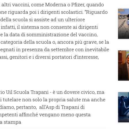
 altri vaccini, come Moderna o Pfizer, quando
one riguarda poi i dirigenti scolastici. “Riguardo
della scuola si assiste ad un ulteriore
nfatti, il sistema non consente ai dirigenti
are la data di somministrazione del vaccino,
ategoria della scuola o, ancora più grave, se la
mpegnati in presenza da settembre con inevitabile
ssi, genitori e i diversi portatori d’interesse,
rio Uil Scuola Trapani - è un dovere civico, ma
i tutelare non solo la propria salute ma anche
iamo, pertanto, all’Asp di Trapani di
ompetenti affinché vengano meno questa
ota stampa