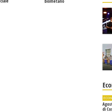
ciale
biometano
Eco
ECON
Agos
di Co