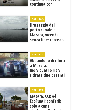
continua con
Francesca Maccani
POLITICA
Dragaggio del
porto canale di
Mazara, vicenda
senza fine: rescisso
il contratto...
POLITICA
Abbandono di rifiuti
a Mazara:
individuati 6 incivili,
ritirate due patenti
POLITICA
Mazara. CCR ed
EcoPunti: conferibili
solo alcune