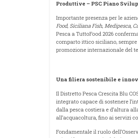
Produttive – PSC Piano Svilupp
Importante presenza per le aziend
Food
,
Siciliana Fish
,
Medipesca, Ca
Pesca a TuttoFood 2026 conferma 
comparto ittico siciliano, sempre
promozione internazionale del terr
Una filiera sostenibile e inno
Il Distretto Pesca Crescita Blu 
integrato capace di sostenere l’int
dalla pesca costiera e d’altura al
all’acquacoltura, fino ai servizi c
Fondamentale il ruolo dell’Osser