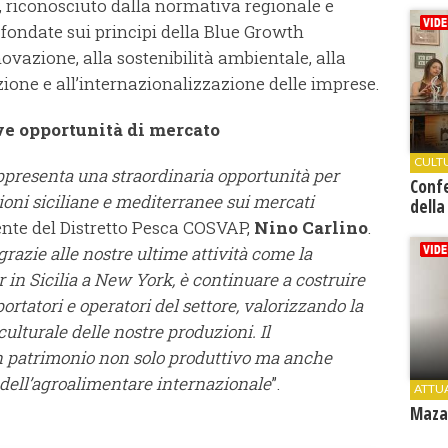
to, riconosciuto dalla normativa regionale e
 fondate sui principi della Blue Growth
novazione, alla sostenibilità ambientale, alla
ione e all’internazionalizzazione delle imprese.
e opportunità di mercato
CULT
ppresenta una straordinaria opportunità per
Conf
ioni siciliane e mediterranee sui mercati
della
dente del Distretto Pesca COSVAP,
Nino Carlino
.
 grazie alle nostre ultime attività come la
 in Sicilia a New York, è continuare a costruire
rtatori e operatori del settore, valorizzando la
à culturale delle nostre produzioni. Il
 patrimonio non solo produttivo ma anche
o dell’agroalimentare internazionale
”.
ATTU
Mazar