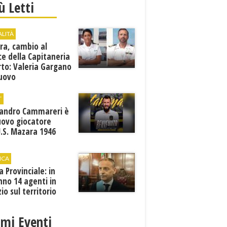
iù Letti
ALITÀ
ra, cambio al
ce della Capitaneria
rto: Valeria Gargano
nuovo
comandante
T
sandro Cammareri è
uovo giocatore
U.S. Mazara 1946
ICA
ia Provinciale: in
no 14 agenti in
zio sul territorio
imi Eventi