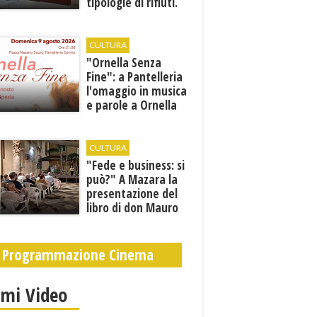
tipologie di rifiuti.
Comunicati i nuovi
orari estivi
CULTURA
​"Ornella Senza
Fine": a Pantelleria
l'omaggio in musica
e parole a Ornella
Vanoni
CULTURA
"Fede e business: si
può?" A Mazara la
presentazione del
libro di don Mauro
Leonardi “Cento
volte tanto”
Programmazione Cinema
imi Video