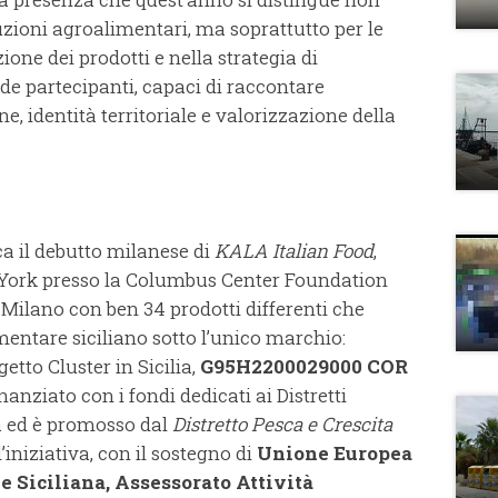
duzioni agroalimentari, ma soprattutto per le
one dei prodotti e nella strategia di
de partecipanti, capaci di raccontare
e, identità territoriale e valorizzazione della
ca il debutto milanese di
KALA Italian Food
,
 York presso la Columbus Center Foundation
 Milano con ben 34 prodotti differenti che
entare siciliano sotto l’unico marchio:
etto Cluster in Sicilia,
G95H2200029000 COR
finanziato con i fondi dedicati ai Distretti
na ed è promosso dal
Distretto Pesca e Crescita
l’iniziativa, con il sostegno di
Unione Europea
e Siciliana, Assessorato Attività