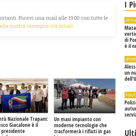
I P
rtanti. Ricevi una mail alle 19.00 con tutte le
ATTU
 alla nostra rassegna via email.
Maza
verti
di Po
è il 
vice
SPOR
Ales
un n
dell'
POLIT
Poliz
autun
servi
ntù Nazionale Trapani:
Un maxi impianto con
sco Giacalone è il
moderne tecnologie che
Ult
 presidente
trasformerà i rifiuti in gas