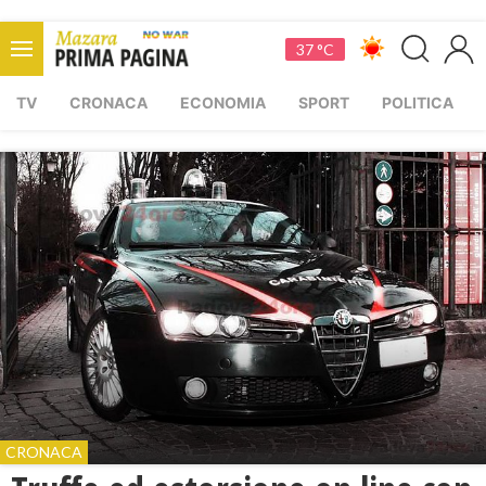
37 °C
TV
CRONACA
ECONOMIA
SPORT
POLITICA
CRONACA