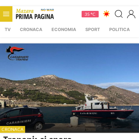
35 °C
TV
CRONACA
ECONOMIA
SPORT
POLITICA
CRONACA