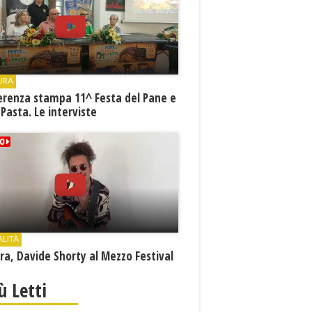
URA
erenza stampa 11^ Festa del Pane e
 Pasta. Le interviste
ALITÀ
a, Davide Shorty al Mezzo Festival
iù Letti