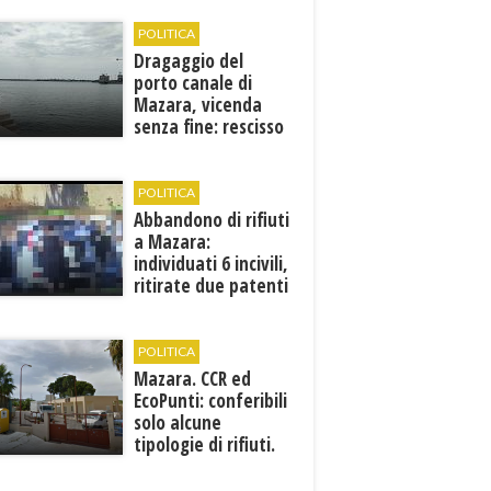
POLITICA
Dragaggio del
porto canale di
Mazara, vicenda
senza fine: rescisso
il contratto...
POLITICA
Abbandono di rifiuti
a Mazara:
individuati 6 incivili,
ritirate due patenti
POLITICA
Mazara. CCR ed
EcoPunti: conferibili
solo alcune
tipologie di rifiuti.
Comunicati i nuovi
orari estivi