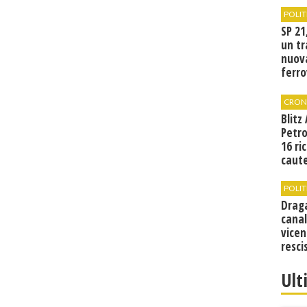
POLIT
SP 21
un tr
nuov
ferro
di Bir
CRON
Blitz
Petro
16 ri
caute
POLIT
Drag
canal
vicen
resci
Ult