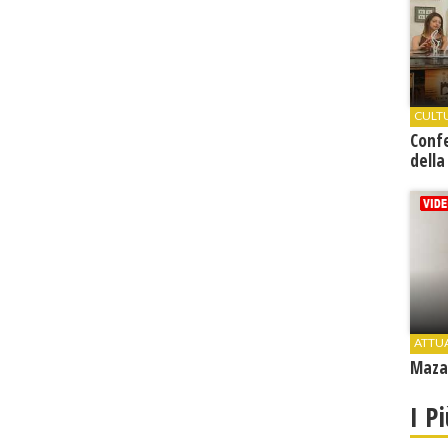
CULT
Conf
della
ATTU
Mazar
I P