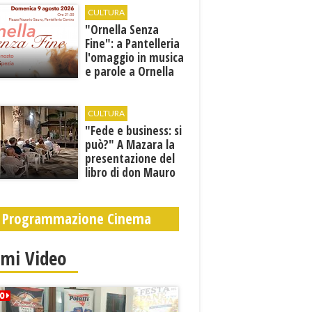
CULTURA
​"Ornella Senza
Fine": a Pantelleria
l'omaggio in musica
e parole a Ornella
Vanoni
CULTURA
"Fede e business: si
può?" A Mazara la
presentazione del
libro di don Mauro
Leonardi “Cento
volte tanto”
Programmazione Cinema
imi Video