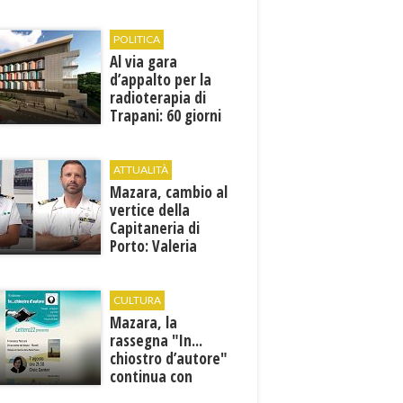
1946
POLITICA
Al via gara
d’appalto per la
radioterapia di
Trapani: 60 giorni
per presentare le
offerte
ATTUALITÀ
Mazara, cambio al
vertice della
Capitaneria di
Porto: Valeria
Gargano è il nuovo
vicecomandante
CULTURA
Mazara, la
rassegna "In...
chiostro d’autore"
continua con
Francesca Maccani