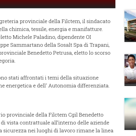
greteria provinciale della Filctem, il sindacato
della chimica, tessile, energia e manifatture.
letto Michele Paladino, dipendente OI
eppe Sammartano della Sosalt Spa di Trapani,
provinciale Benedetto Petrusa, eletto lo scorso
egoria.
no stati affrontati i temi della situazione
one energetica e dell' Autonomia differenziata.
rio provinciale della Filctem Cgil Benedetto
 di vista contrattuale all’interno delle aziende
 La sicurezza nei luoghi di lavoro rimane la linea