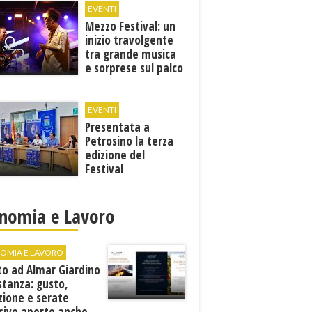
EVENTI
Mezzo Festival: un
inizio travolgente
tra grande musica
e sorprese sul palco
EVENTI
Presentata a
Petrosino la terza
edizione del
Festival
Internazione della
Canzone Italiana
"Voci dal
nomia e Lavoro
Mediterraneo"
OMIA E LAVORO
to ad Almar Giardino
stanza: gusto,
zione e serate
sive aperte anche