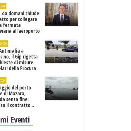
ICA
, da domani chiude
atto per collegare
a fermata
viaria all’aeroporto
gi
ACA
 Antimafia a
sino, il Gip rigetta
chieste di misure
lari della Procura
ICA
aggio del porto
e di Mazara,
da senza fine:
sso il contratto...
imi Eventi