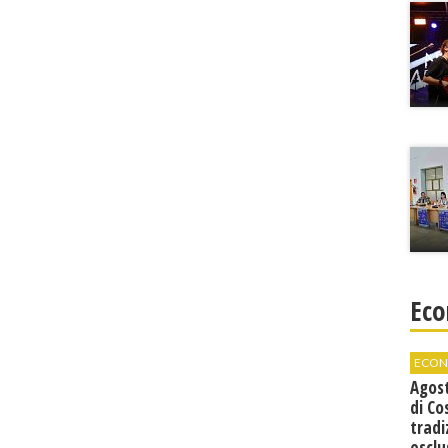
Eco
ECON
Agos
di Co
tradi
esclu