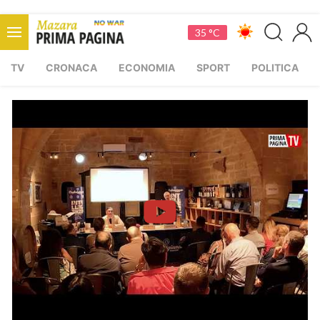
35 °C
TV
CRONACA
ECONOMIA
SPORT
POLITICA