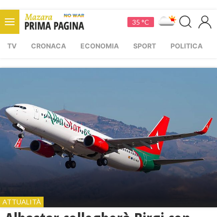
35 °C
TV
CRONACA
ECONOMIA
SPORT
POLITICA
ATTUALITÀ