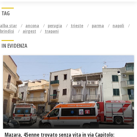
TAG
alba star
ancona
perugia
trieste
parma
napoli
brindisi
airgest
trapani
IN EVIDENZA
Mazara, 45enne trovato senza vita in via Capitolo: