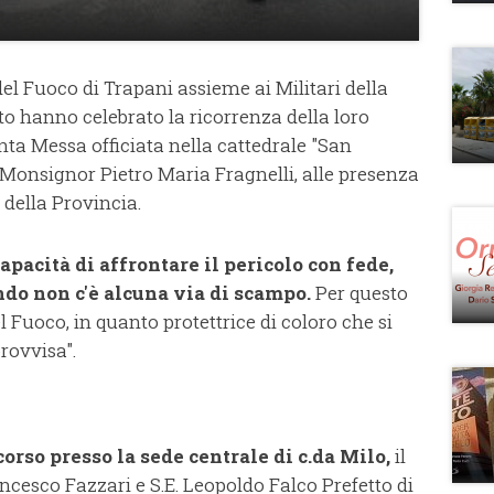
del Fuoco di Trapani assieme ai Militari della
to hanno celebrato la ricorrenza della loro
nta Messa officiata nella cattedrale "San
 Monsignor Pietro Maria Fragnelli, alle presenza
i della Provincia.
pacità di affrontare il pericolo con fede,
do non c'è alcuna via di scampo.
Per questo
el Fuoco, in quanto protettrice di coloro che si
rovvisa".
corso presso la sede centrale di c.da Milo,
il
cesco Fazzari e S.E. Leopoldo Falco Prefetto di