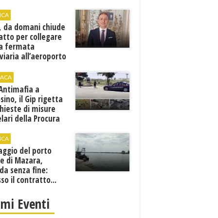
ICA
, da domani chiude
atto per collegare
a fermata
viaria all’aeroporto
gi
ACA
 Antimafia a
sino, il Gip rigetta
chieste di misure
lari della Procura
ICA
aggio del porto
e di Mazara,
da senza fine:
sso il contratto...
imi Eventi