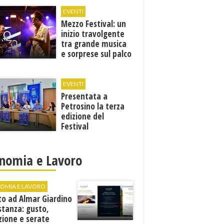
EVENTI
Mezzo Festival: un
inizio travolgente
tra grande musica
e sorprese sul palco
EVENTI
Presentata a
Petrosino la terza
edizione del
Festival
Internazione della
Canzone Italiana
"Voci dal
nomia e Lavoro
Mediterraneo"
OMIA E LAVORO
to ad Almar Giardino
stanza: gusto,
zione e serate