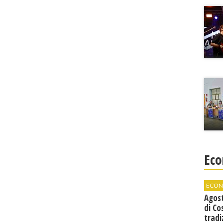
Eco
ECON
Agos
di Co
tradi