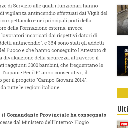
e di Servizio alle quali i funzionari hanno
 di vigilanza antincendio effettuati dai Vigili del
ico spettacolo e nei principali porti della
tore della Formazione esterna, invece,
avoratori incaricati dai rispettivi datori di
ddetti antincendio", e 384 sono stati gli addetti
del Fuoco e che hanno conseguito l'Attestato di
la divulgazione della sicurezza, attraverso il
ati raggiunti 3000 bambini, che frequentano le
 Trapani;
• Per il 6° anno consecutivo, il
 per il progetto "Campo Giovani 2014",
a tutte le regioni italiane.
Ult
a il Comandante Provinciale ha consegnato
esse dal Ministero dell'Interno:
• Elogio