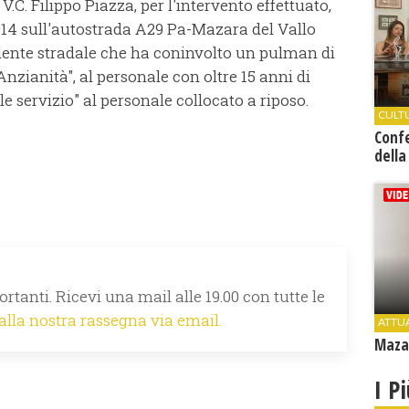
V.C. Filippo Piazza, per l'intervento effettuato,
/2014 sull'autostrada A29 Pa-Mazara del Vallo
dente stradale che ha coninvolto un pulman di
i Anzianità", al personale con oltre 15 anni di
ole servizio" al personale collocato a riposo.
CULT
Conf
della
rtanti. Ricevi una mail alle 19.00 con tutte le
 alla nostra rassegna via email.
ATTU
Mazar
I P