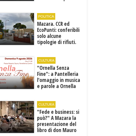
POLITICA
Mazara. CCR ed
EcoPunti: conferibili
solo alcune
tipologie di rifiuti.
Comunicati i nuovi
orari estivi
CULTURA
​"Ornella Senza
Fine": a Pantelleria
l'omaggio in musica
e parole a Ornella
Vanoni
CULTURA
"Fede e business: si
può?" A Mazara la
presentazione del
libro di don Mauro