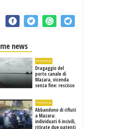
ime news
POLITICA
Dragaggio del
porto canale di
Mazara, vicenda
senza fine: rescisso
il contratto...
POLITICA
Abbandono di rifiuti
a Mazara:
individuati 6 incivili,
ritirate due patenti