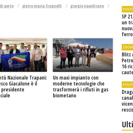
di porto
pietro maria fragnelli
giorgio napolitano
POLIT
SP 21
un tr
nuov
ferro
di Bir
CRON
Blitz
Petro
16 ri
caute
ntù Nazionale Trapani:
Un maxi impianto con
sco Giacalone è il
moderne tecnologie che
POLIT
 presidente
trasformerà i rifiuti in gas
Drag
ciale
biometano
canal
vicen
resci
Ult