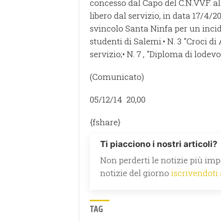
concesso dal Capo del C.N.VV.F. al 
libero dal servizio, in data 17/4
svincolo Santa Ninfa per un inci
studenti di Salemi.
• N. 3 "Croci d
servizio;
• N. 7 , "Diploma di lodev
(Comunicato)
05/12/14 20,00
{fshare}
Ti piacciono i nostri articoli?
Non perderti le notizie più impo
notizie del giorno
iscrivendoti
TAG