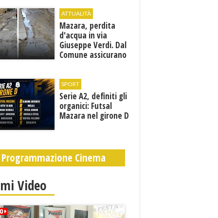
ATTUALITÀ
Mazara, perdita
d'acqua in via
Giuseppe Verdi. Dal
Comune assicurano
un sopralluogo per
individuare il
problema
SPORT
Serie A2, definiti gli
organici: Futsal
Mazara nel girone D
Programmazione Cinema
imi Video