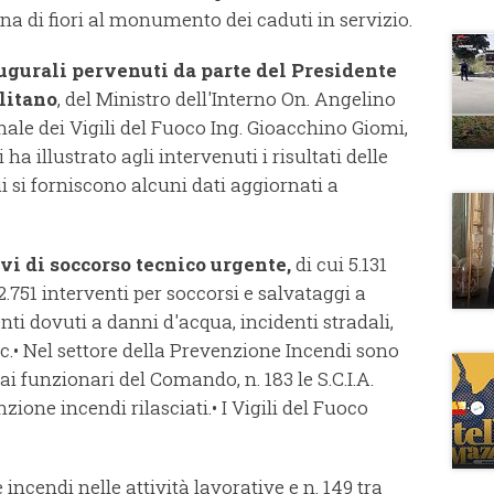
a di fiori al monumento dei caduti in servizio.
ugurali pervenuti da parte del Presidente
litano
, del Ministro dell'Interno On. Angelino
ale dei Vigili del Fuoco Ing. Gioacchino Giomi,
 illustrato agli intervenuti i risultati delle
i si forniscono alcuni dati aggiornati a
vi di soccorso tecnico urgente,
di cui 5.131
2.751 interventi per soccorsi e salvataggi a
enti dovuti a danni d'acqua, incidenti stradali,
c.
• Nel settore della Prevenzione Incendi sono
ai funzionari del Comando, n. 183 le S.C.I.A.
nzione incendi rilasciati.
• I Vigili del Fuoco
 incendi nelle attività lavorative e n. 149 tra