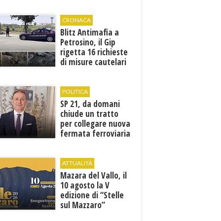
Leonardi “Cento
volte tanto”
CRONACA
Blitz Antimafia a
Petrosino, il Gip
rigetta 16 richieste
di misure cautelari
della Procura
POLITICA
SP 21, da domani
chiude un tratto
per collegare nuova
fermata ferroviaria
all’aeroporto di
Birgi
ATTUALITÀ
Mazara del Vallo, il
10 agosto la V
edizione di “Stelle
sul Mazzaro”