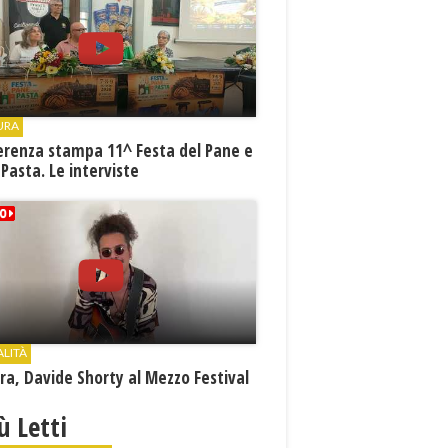
URA
erenza stampa 11^ Festa del Pane e
 Pasta. Le interviste
ALITÀ
a, Davide Shorty al Mezzo Festival
iù Letti