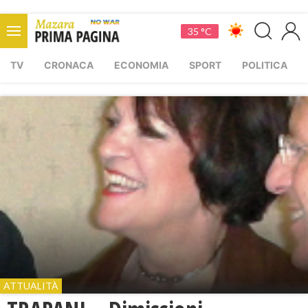
35 °C
TV
CRONACA
ECONOMIA
SPORT
POLITICA
ATTUALITÀ