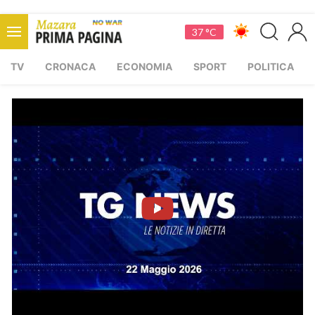
37 °C
TV
CRONACA
ECONOMIA
SPORT
POLITICA