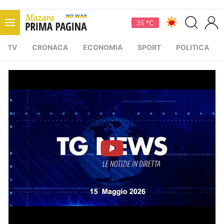
35 °C
TV
CRONACA
ECONOMIA
SPORT
POLITICA