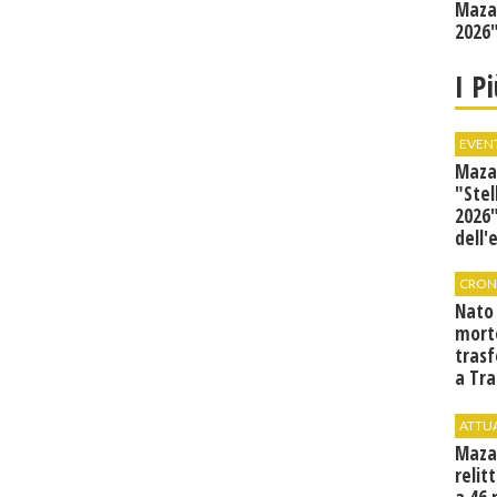
Mazar
2026"
I P
EVEN
Mazar
"Stel
2026"
dell'
CRON
Nato
mort
tras
a Tra
Proc
ATTU
Maza
relit