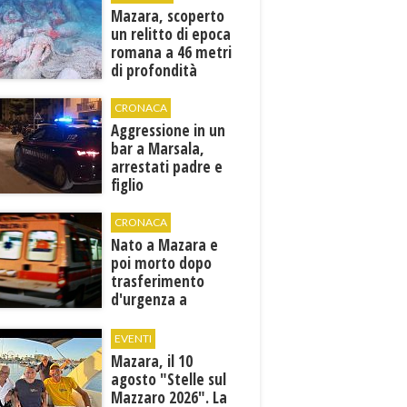
Mazara, scoperto
un relitto di epoca
romana a 46 metri
di profondità
CRONACA
Aggressione in un
bar a Marsala,
arrestati padre e
figlio
CRONACA
Nato a Mazara e
poi morto dopo
trasferimento
d'urgenza a
Trapani. Indaga la
Procura
EVENTI
Mazara, il 10
agosto "Stelle sul
Mazzaro 2026". La