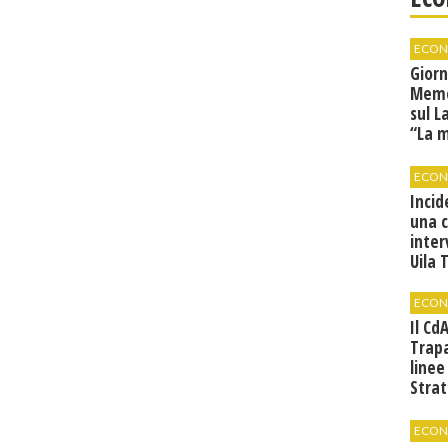
ECON
Giorn
Memor
sul L
“La 
tradu
ECON
Incid
una 
inter
Uila 
ECON
Il Cd
Trap
linee
Strat
svilu
ECON