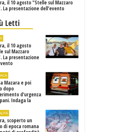
a, il 10 agosto "Stelle sul Mazzaro
. La presentazione dell'evento
iù Letti
TI
a, il 10 agosto
le sul Mazzaro
. La presentazione
evento
ACA
 a Mazara e poi
o dopo
ferimento d'urgenza
pani. Indaga la
ura
ALITÀ
ra, scoperto un
to di epoca romana