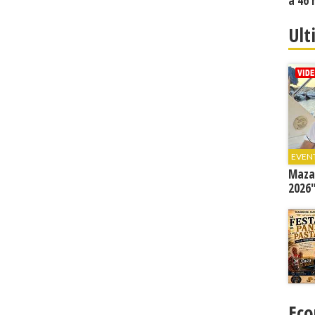
a 46 
Ult
EVEN
Mazar
2026"
Eco