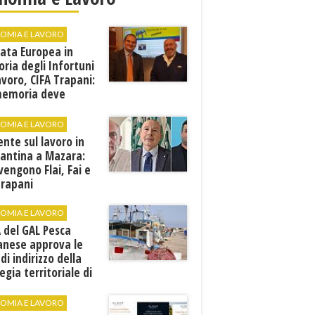
OMIA E LAVORO
ata Europea in
ia degli Infortuni
avoro, CIFA Trapani:
memoria deve
rsi in prevenzione”
OMIA E LAVORO
ente sul lavoro in
cantina a Mazara:
vengono Flai, Fai e
Trapani
OMIA E LAVORO
A del GAL Pesca
anese approva le
 di indirizzo della
egia territoriale di
ppo
OMIA E LAVORO