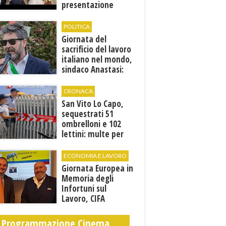
presentazione
dell'evento
POLITICA
Giornata del
sacrificio del lavoro
italiano nel mondo,
sindaco Anastasi:
“La memoria di
Marcinelle parla al
CRONACA
presente”
San Vito Lo Capo,
sequestrati 51
ombrelloni e 102
lettini: multe per
6.160 euro
ECONOMIA E LAVORO
Giornata Europea in
Memoria degli
Infortuni sul
Lavoro, CIFA
Trapani: “La
memoria deve
Programmazione Cinema