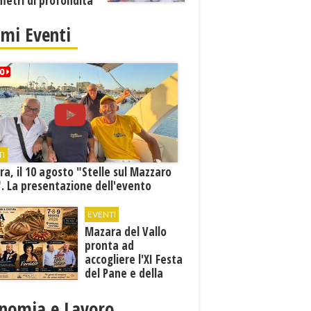
metri di profondità
imi Eventi
TI
a, il 10 agosto "Stelle sul Mazzaro
. La presentazione dell'evento
EVENTI
Mazara del Vallo
pronta ad
accogliere l'XI Festa
del Pane e della
Pasta
nomia e Lavoro