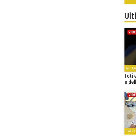
Ult
ATTU
Toti 
e del
EVEN