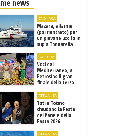
ime news
CRONACA
Mazara, allarme
(poi rientrato) per
un giovane uscito in
sup a Tonnarella
CULTURA
Voci dal
Mediterraneo, a
Petrosino il gran
finale della terza
edizione: attesi sul
palco i Jalisse
ATTUALITÀ
Toti e Totino
chiudono la Festa
del Pane e della
Pasta 2026
ATTUALITÀ