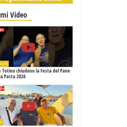
tradursi in
prevenzione”
imi Video
ALITÀ
e Totino chiudono la Festa del Pane
la Pasta 2026
TI