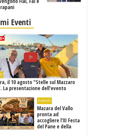
vengono Flai, Fai e
Trapani
imi Eventi
TI
a, il 10 agosto "Stelle sul Mazzaro
. La presentazione dell'evento
EVENTI
Mazara del Vallo
pronta ad
accogliere l'XI Festa
del Pane e della
Pasta