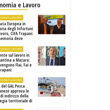
nomia e Lavoro
OMIA E LAVORO
ata Europea in
ia degli Infortuni
avoro, CIFA Trapani:
memoria deve
rsi in prevenzione”
OMIA E LAVORO
ente sul lavoro in
cantina a Mazara:
vengono Flai, Fai e
Trapani
OMIA E LAVORO
A del GAL Pesca
anese approva le
 di indirizzo della
egia territoriale di
ppo