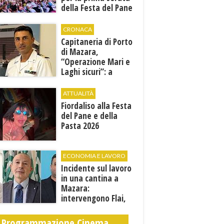
della Festa del Pane
e della Pasta
CRONACA
Capitaneria di Porto
di Mazara,
“Operazione Mari e
Laghi sicuri”: a
giugno e luglio 245
controlli tra mare e
ATTUALITÀ
terra
Fiordaliso alla Festa
del Pane e della
Pasta 2026
ECONOMIA E LAVORO
Incidente sul lavoro
in una cantina a
Mazara:
intervengono Flai,
Fai e Uila Trapani
Programmazione Cinema