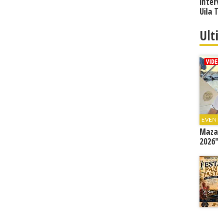
inter
Uila 
Ult
EVEN
Mazar
2026"