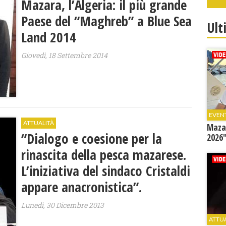
Mazara, l’Algeria: il più grande
Paese del “Maghreb” a Blue Sea
Ult
Land 2014
Giovedì, 18 Settembre 2014
EVEN
ATTUALITÀ
Mazar
“Dialogo e coesione per la
2026"
rinascita della pesca mazarese.
L’iniziativa del sindaco Cristaldi
appare anacronistica”.
Lunedì, 30 Dicembre 2013
ATTU