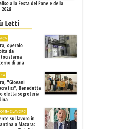
aliso alla Festa del Pane e della
a 2026
iù Letti
ACA
ra, operaio
pita da
utocisterna
nterno di una
na. E' in gravi
zioni al "Villa Sofia"
ICA
ra, "Giovani
cratici", Benedetta
o eletta segreteria
dina
OMIA E LAVORO
ente sul lavoro in
cantina a Mazara: