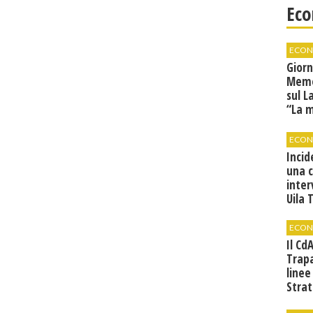
Eco
ECON
Giorn
Memor
sul L
“La 
tradu
ECON
Incid
una 
inter
Uila 
ECON
Il Cd
Trap
linee
Strat
svilu