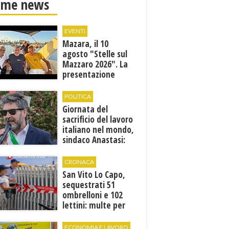
ime news
EVENTI
Mazara, il 10
agosto "Stelle sul
Mazzaro 2026". La
presentazione
dell'evento
POLITICA
Giornata del
sacrificio del lavoro
italiano nel mondo,
sindaco Anastasi:
“La memoria di
Marcinelle parla al
CRONACA
presente”
San Vito Lo Capo,
sequestrati 51
ombrelloni e 102
lettini: multe per
6.160 euro
ECONOMIA E LAVORO