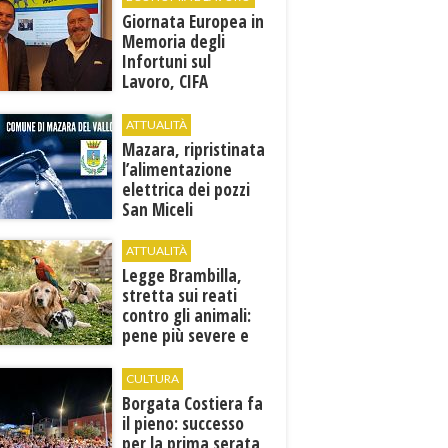
Giornata Europea in
Memoria degli
Infortuni sul
Lavoro, CIFA
Trapani: “La
memoria deve
ATTUALITÀ
tradursi in
Mazara, ripristinata
prevenzione”
l’alimentazione
elettrica dei pozzi
San Miceli
ATTUALITÀ
Legge Brambilla,
stretta sui reati
contro gli animali:
pene più severe e
nuove tutele
CULTURA
​Borgata Costiera fa
il pieno: successo
per la prima serata