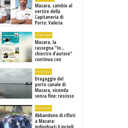
Mazara, cambio al
vertice della
Capitaneria di
Porto: Valeria
Gargano è il nuovo
vicecomandante
CULTURA
Mazara, la
rassegna "In...
chiostro d’autore"
continua con
Francesca Maccani
POLITICA
Dragaggio del
porto canale di
Mazara, vicenda
senza fine: rescisso
il contratto...
POLITICA
Abbandono di rifiuti
a Mazara:
individuati 6 incivili,