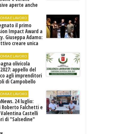
sive aperte anche
ospiti esterni
OMIA E LAVORO
egnato il primo
sion Impact Award a
ky. Giuseppa Adamo:
ttivo creare unica
e rete di valori"
OMIA E LAVORO
agna olivicola
2027: appello del
co agli imprenditori
oli di Campobello
OMIA E LAVORO
News. 24 luglio:
i Roberto Falchetti e
 Valentina Castelli
ari di "Salsedine"
g