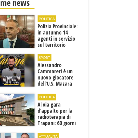
ime news
POLITICA
Polizia Provinciale:
in autunno 14
agenti in servizio
sul territorio
SPORT
Alessandro
Cammareri è un
nuovo giocatore
dell'U.S. Mazara
1946
POLITICA
Al via gara
d’appalto per la
radioterapia di
Trapani: 60 giorni
per presentare le
offerte
ATTUALITÀ