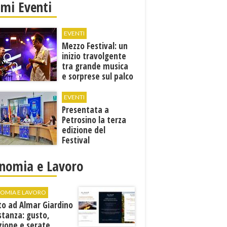
imi Eventi
EVENTI
Mezzo Festival: un
inizio travolgente
tra grande musica
e sorprese sul palco
EVENTI
Presentata a
Petrosino la terza
edizione del
Festival
Internazione della
Canzone Italiana
nomia e Lavoro
"Voci dal
Mediterraneo"
OMIA E LAVORO
to ad Almar Giardino
stanza: gusto,
zione e serate