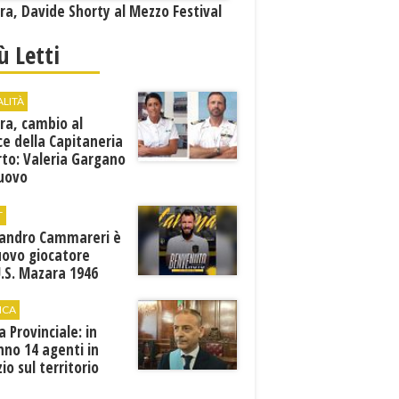
a, Davide Shorty al Mezzo Festival
iù Letti
ALITÀ
ra, cambio al
ce della Capitaneria
rto: Valeria Gargano
nuovo
comandante
T
sandro Cammareri è
uovo giocatore
U.S. Mazara 1946
ICA
ia Provinciale: in
no 14 agenti in
zio sul territorio