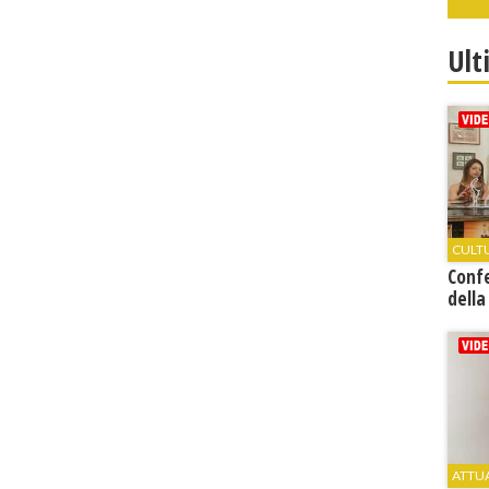
Ult
CULT
Conf
della
ATTU