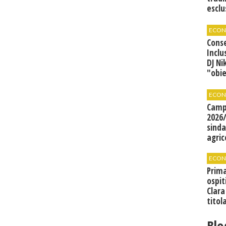
esclu
agli 
ECON
Cons
Inclu
DJ Ni
"obie
grand
ECON
Camp
2026/
sinda
agric
ECON
Prima
ospit
Clara
titol
Blo