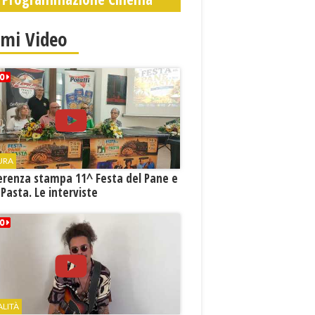
imi Video
URA
erenza stampa 11^ Festa del Pane e
 Pasta. Le interviste
ALITÀ