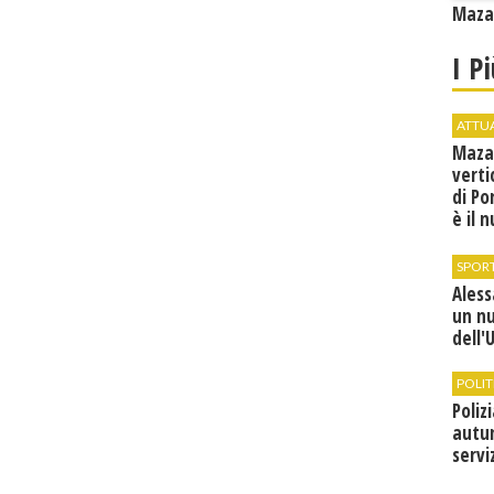
Mazar
I P
ATTU
Maza
verti
di Po
è il 
vice
SPOR
Ales
un n
dell'
POLIT
Poliz
autun
servi