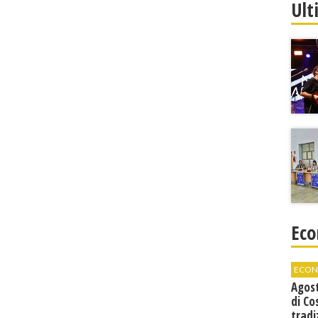
Ult
Eco
ECON
Agos
di Co
tradi