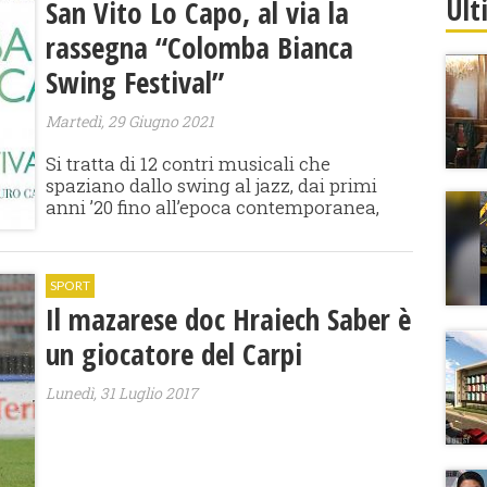
Ult
San Vito Lo Capo, al via la
rassegna “Colomba Bianca
Swing Festival”
Martedì, 29 Giugno 2021
Si tratta di 12 contri musicali che
spaziano dallo swing al jazz, dai primi
anni ’20 fino all’epoca contemporanea,
SPORT
Il mazarese doc Hraiech Saber è
un giocatore del Carpi
Lunedì, 31 Luglio 2017