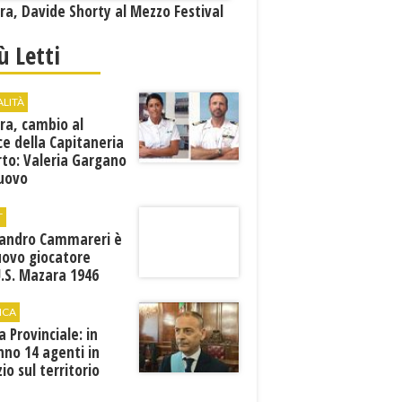
a, Davide Shorty al Mezzo Festival
iù Letti
ALITÀ
ra, cambio al
ce della Capitaneria
rto: Valeria Gargano
nuovo
comandante
T
sandro Cammareri è
uovo giocatore
U.S. Mazara 1946
ICA
ia Provinciale: in
no 14 agenti in
zio sul territorio