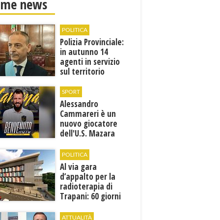
ime news
POLITICA
Polizia Provinciale:
in autunno 14
agenti in servizio
sul territorio
SPORT
Alessandro
Cammareri è un
nuovo giocatore
dell'U.S. Mazara
1946
POLITICA
Al via gara
d’appalto per la
radioterapia di
Trapani: 60 giorni
per presentare le
offerte
ATTUALITÀ