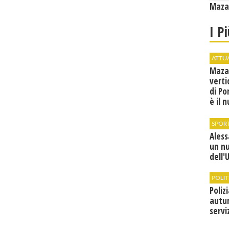
Mazar
I P
ATTU
Maza
verti
di Po
è il 
vice
SPOR
Ales
un n
dell'
POLIT
Poliz
autun
servi