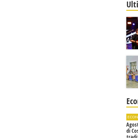
Ult
Eco
ECON
Agos
di Co
tradi