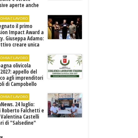
sive aperte anche
ospiti esterni
OMIA E LAVORO
egnato il primo
sion Impact Award a
ky. Giuseppa Adamo:
ttivo creare unica
e rete di valori"
OMIA E LAVORO
agna olivicola
2027: appello del
co agli imprenditori
oli di Campobello
OMIA E LAVORO
News. 24 luglio:
i Roberto Falchetti e
 Valentina Castelli
ari di "Salsedine"
g