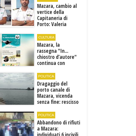
Mazara, cambio al
vertice della
Capitaneria di
Porto: Valeria
Gargano è il nuovo
vicecomandante
CULTURA
Mazara, la
rassegna "In...
chiostro d’autore"
continua con
Francesca Maccani
POLITICA
Dragaggio del
porto canale di
Mazara, vicenda
senza fine: rescisso
il contratto...
POLITICA
Abbandono di rifiuti
a Mazara:
individuati 6 incivili,