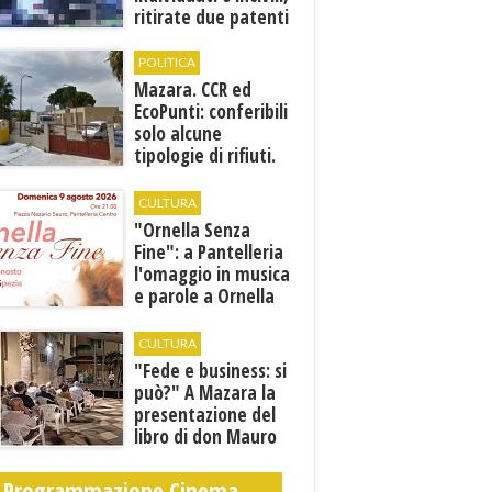
ritirate due patenti
POLITICA
Mazara. CCR ed
EcoPunti: conferibili
solo alcune
tipologie di rifiuti.
Comunicati i nuovi
orari estivi
CULTURA
​"Ornella Senza
Fine": a Pantelleria
l'omaggio in musica
e parole a Ornella
Vanoni
CULTURA
"Fede e business: si
può?" A Mazara la
presentazione del
libro di don Mauro
Leonardi “Cento
volte tanto”
Programmazione Cinema