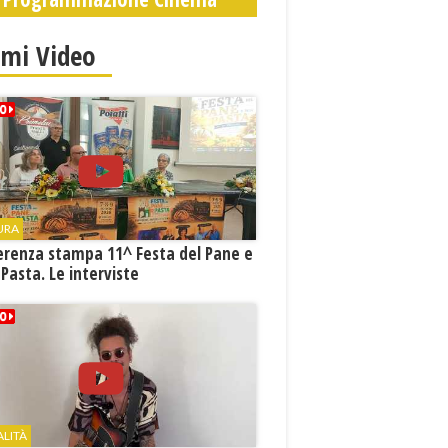
imi Video
URA
erenza stampa 11^ Festa del Pane e
 Pasta. Le interviste
ALITÀ