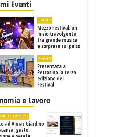
imi Eventi
EVENTI
Mezzo Festival: un
inizio travolgente
tra grande musica
e sorprese sul palco
EVENTI
Presentata a
Petrosino la terza
edizione del
Festival
Internazione della
Canzone Italiana
nomia e Lavoro
"Voci dal
Mediterraneo"
OMIA E LAVORO
to ad Almar Giardino
stanza: gusto,
zione e serate