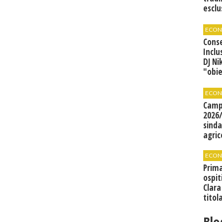
esclu
agli 
ECON
Cons
Inclu
DJ Ni
"obie
grand
ECON
Camp
2026/
sinda
agric
ECON
Prima
ospit
Clara
titol
Blo