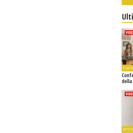
Ult
CULT
Conf
della
ATTU