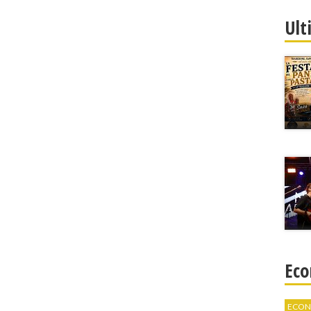
Ult
Eco
ECON