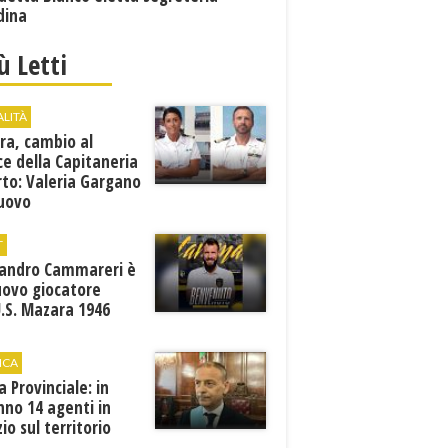
dina
iù Letti
ALITÀ
ra, cambio al
ce della Capitaneria
rto: Valeria Gargano
nuovo
comandante
T
sandro Cammareri è
uovo giocatore
U.S. Mazara 1946
ICA
ia Provinciale: in
no 14 agenti in
zio sul territorio