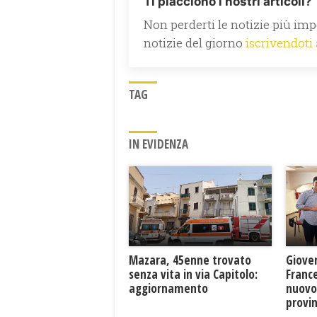
Ti piacciono i nostri articoli?
Non perderti le notizie più impo
notizie del giorno
iscrivendoti
TAG
IN EVIDENZA
Mazara, 45enne trovato
Giove
senza vita in via Capitolo:
France
aggiornamento
nuovo
provin