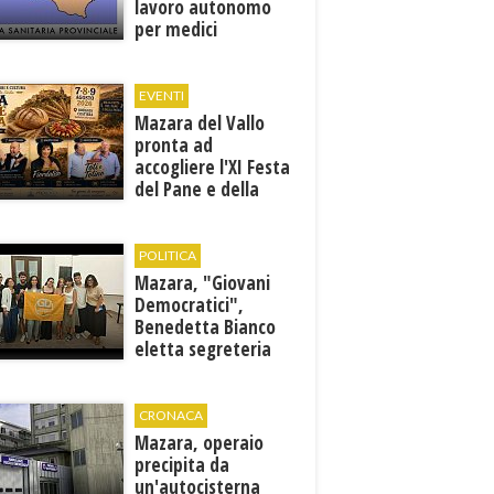
lavoro autonomo
per medici
specialisti in 12
discipline
EVENTI
Mazara del Vallo
pronta ad
accogliere l'XI Festa
del Pane e della
Pasta
POLITICA
Mazara, "Giovani
Democratici",
Benedetta Bianco
eletta segreteria
cittadina
CRONACA
Mazara, operaio
precipita da
un'autocisterna