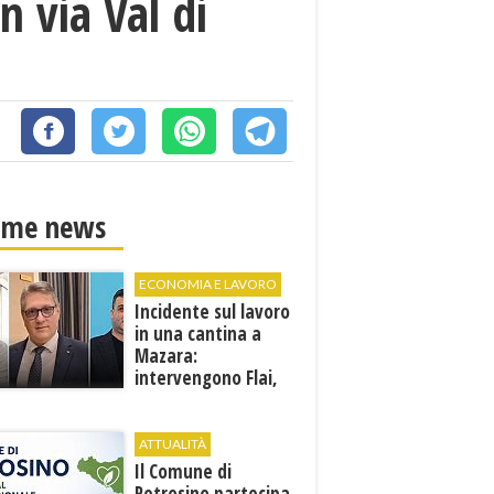
n via Val di
ime news
ECONOMIA E LAVORO
Incidente sul lavoro
in una cantina a
Mazara:
intervengono Flai,
Fai e Uila Trapani
ATTUALITÀ
​Il Comune di
Petrosino partecipa