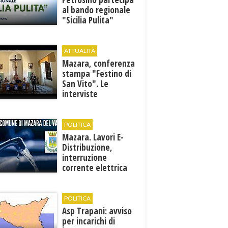
al bando regionale
"Sicilia Pulita"
ATTUALITÀ
Mazara, conferenza
stampa "Festino di
San Vito". Le
interviste
POLITICA
Mazara. Lavori E-
Distribuzione,
interruzione
corrente elettrica
ai pozzi di San
Miceli
POLITICA
Asp Trapani: avviso
per incarichi di