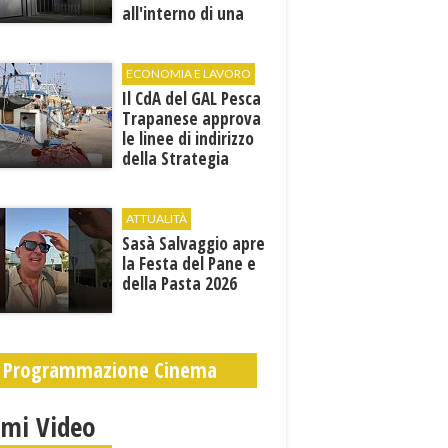
all'interno di una
cantina. E' in gravi
condizioni al "Villa
Sofia"
ECONOMIA E LAVORO
Il CdA del GAL Pesca
Trapanese approva
le linee di indirizzo
della Strategia
territoriale di
sviluppo
ATTUALITÀ
Sasà Salvaggio apre
la Festa del Pane e
della Pasta 2026
Programmazione Cinema
imi Video