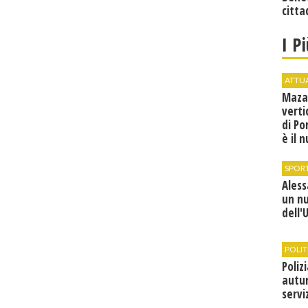
citta
I P
ATTU
Maza
verti
di Po
è il 
vice
SPOR
Ales
un n
dell'
POLIT
Poliz
autun
servi