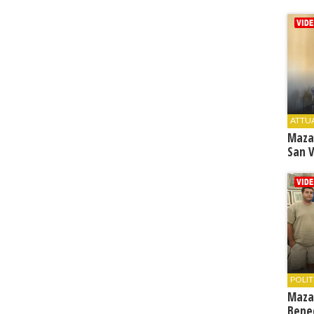
ATTU
Maza
San V
POLIT
Maza
Bene