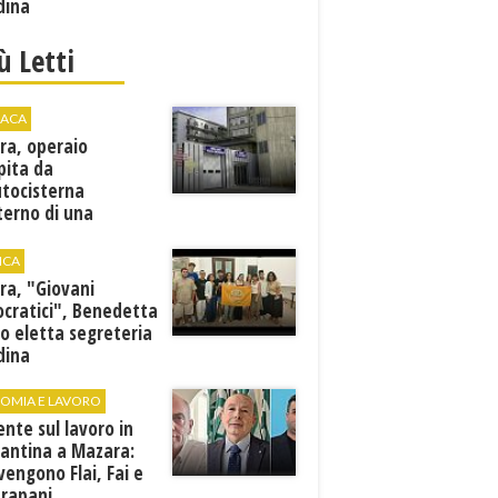
dina
iù Letti
ACA
ra, operaio
pita da
utocisterna
nterno di una
na. E' in gravi
zioni al "Villa Sofia"
ICA
ra, "Giovani
cratici", Benedetta
o eletta segreteria
dina
OMIA E LAVORO
ente sul lavoro in
cantina a Mazara:
vengono Flai, Fai e
Trapani