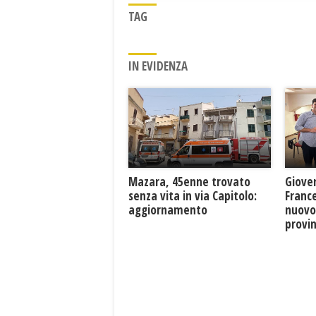
TAG
IN EVIDENZA
Mazara, 45enne trovato
Giove
senza vita in via Capitolo:
France
aggiornamento
nuovo
provin