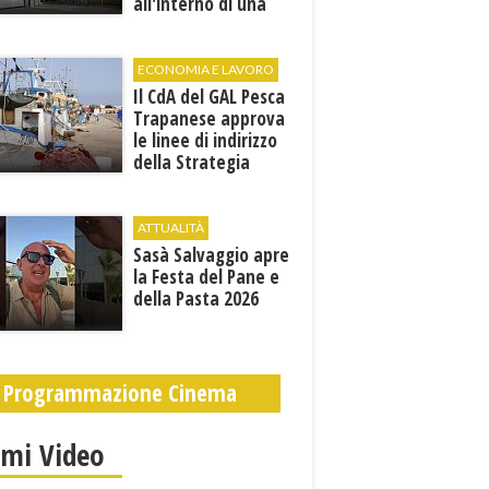
all'interno di una
cantina. E' in gravi
condizioni al "Villa
Sofia"
ECONOMIA E LAVORO
Il CdA del GAL Pesca
Trapanese approva
le linee di indirizzo
della Strategia
territoriale di
sviluppo
ATTUALITÀ
Sasà Salvaggio apre
la Festa del Pane e
della Pasta 2026
Programmazione Cinema
imi Video