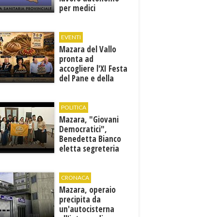
per medici
specialisti in 12
discipline
EVENTI
Mazara del Vallo
pronta ad
accogliere l'XI Festa
del Pane e della
Pasta
POLITICA
Mazara, "Giovani
Democratici",
Benedetta Bianco
eletta segreteria
cittadina
CRONACA
Mazara, operaio
precipita da
un'autocisterna