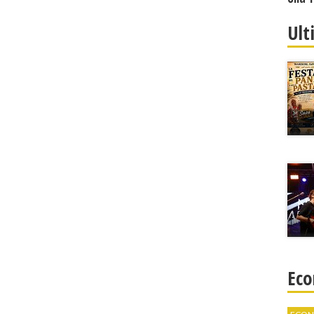
Ult
Eco