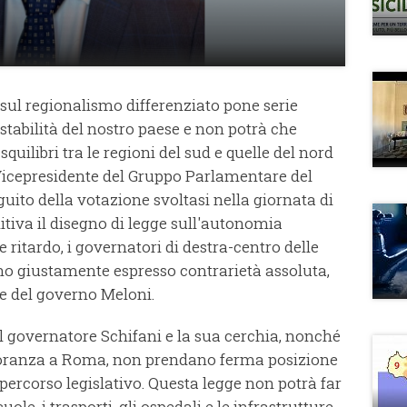
sul regionalismo differenziato pone serie
stabilità del nostro paese e non potrà che
squilibri tra le regioni del sud e quelle del nord
 Vicepresidente del Gruppo Parlamentare del
uito della votazione svoltasi nella giornata di
nitiva il disegno di legge sull'autonomia
ritardo, i governatori di destra-centro delle
nno giustamente espresso contrarietà assoluta,
e del governo Meloni.
 governatore Schifani e la sua cerchia, nonché
gioranza a Roma, non prendano ferma posizione
 percorso legislativo. Questa legge non potrà far
cuole, i trasporti, gli ospedali e le infrastrutture