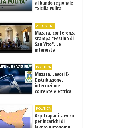
al bando regionale
"Sicilia Pulita"
ATTUALITÀ
Mazara, conferenza
stampa "Festino di
San Vito". Le
interviste
POLITICA
Mazara. Lavori E-
Distribuzione,
interruzione
corrente elettrica
ai pozzi di San
Miceli
POLITICA
Asp Trapani: avviso
per incarichi di
lavoro autonomo