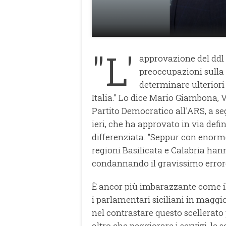
"L'
approvazione del ddl 
preoccupazioni sulla 
determinare ulteriori 
Italia." Lo dice Mario Giambona,
Partito Democratico all'ARS, a seg
ieri, che ha approvato in via defi
differenziata. "Seppur con enorme 
regioni Basilicata e Calabria ha
condannando il gravissimo error
È ancor più imbarazzante come il
i parlamentari siciliani in mag
nel contrastare questo scellerato
altro che peggiorare i servizi, le s