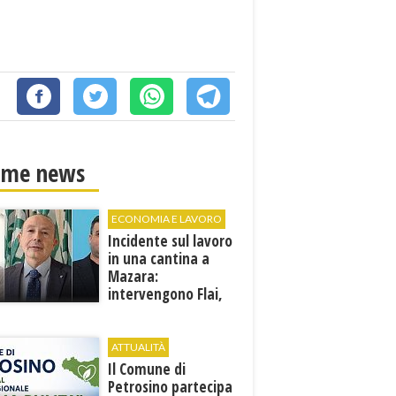
ime news
ECONOMIA E LAVORO
Incidente sul lavoro
in una cantina a
Mazara:
intervengono Flai,
Fai e Uila Trapani
ATTUALITÀ
​Il Comune di
Petrosino partecipa