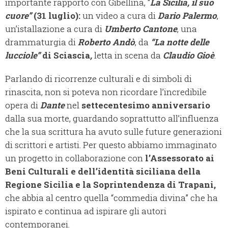
importante rapporto con Gibellina, “
La Sicilia, il suo
cuore”
(31 luglio):
un video a cura di
Dario Palermo
,
un’istallazione a cura di
Umberto Cantone
, una
drammaturgia di
Roberto Andò
, da
“La notte delle
lucciole”
di Sciascia
,
letta in scena da
Claudio Gioè
.
Parlando di ricorrenze culturali e di simboli di
rinascita, non si poteva non ricordare l’incredibile
opera di
Dante
nel
settecentesimo anniversario
dalla sua morte, guardando soprattutto all’influenza
che la sua scrittura ha avuto sulle future generazioni
di scrittori e artisti. Per questo abbiamo immaginato
un progetto in collaborazione con
l’Assessorato ai
Beni Culturali e dell’identità siciliana della
Regione Sicilia e la Soprintendenza di Trapani,
che abbia al centro quella “commedia divina” che ha
ispirato e continua ad ispirare gli autori
contemporanei.