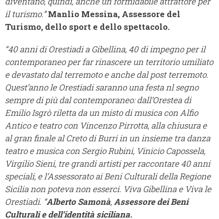
diventano, quindi, anche un formidabile attrattore per
il turismo.”
Manlio Messina, Assessore del
Turismo, dello sport e dello spettacolo.
“40 anni di Orestiadi a Gibellina, 40 di impegno per il
contemporaneo per far rinascere un territorio umiliato
e devastato dal terremoto e anche dal post terremoto.
Quest’anno le Orestiadi saranno una festa nl segno
sempre di più dal contemporaneo: dall’Orestea di
Emilio Isgrò riletta da un misto di musica con Alfio
Antico e teatro con Vincenzo Pirrotta, alla chiusura e
al gran finale al Creto di Burri in un insieme tra danza
teatro e musica con Sergio Rubini, Vinicio Capossela,
Virgilio Sieni, tre grandi artisti per raccontare 40 anni
speciali, e l’Assessorato ai Beni Culturali della Regione
Sicilia non poteva non esserci. Viva Gibellina e Viva le
Orestiadi. “
Alberto Samonà
,
Assessore dei Beni
Culturali e dell’identità siciliana.