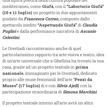
una figura poetica della cultura popolare del
mediterraneo, come
Giufà
, con il
“Labortorio Giufà”
(10 e 11 luglio)
un progetto in due appuntamenti
guidato da
Francesca Corrao,
composto dallo
spettacolo inedito
“Aspettando Giufà”
di
Claudia
Puglisi
e dalla performance narrativa di
Ascanio
Celestini
.
Le Orestiadi racconteranno anche di quel
particolarissimo rapporto tra arte visiva e teatro, idea
di un’arte universale che a Gibellina ha trovato la sua
casa, grazie ad un progetto teatrale in
prima
nazionale
, immaginato per le Orestiadi, dedicato
proprio alle muse femminili dell’arte “
Pezzi da
Museo”
(17 luglio)
di e con
Silvia Ajelli
, con la
partecipazione straordinaria di
Simona Marchini
.
Il progetto teatrale intorno all’arte avrà un altro