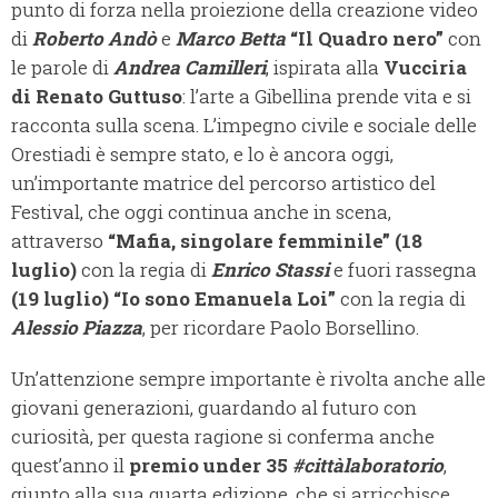
punto di forza nella proiezione della creazione video
di
Roberto Andò
e
Marco Betta
“Il Quadro nero”
con
le parole di
Andrea Camilleri
, ispirata alla
Vucciria
di Renato Guttuso
: l’arte a Gibellina prende vita e si
racconta sulla scena. L’impegno civile e sociale delle
Orestiadi è sempre stato, e lo è ancora oggi,
un’importante matrice del percorso artistico del
Festival, che oggi continua anche in scena,
attraverso
“Mafia, singolare femminile”
(18
luglio)
con la regia di
Enrico Stassi
e fuori rassegna
(19 luglio)
“Io sono Emanuela Loi”
con la regia di
Alessio Piazza
, per ricordare Paolo Borsellino.
Un’attenzione sempre importante è rivolta anche alle
giovani generazioni, guardando al futuro con
curiosità, per questa ragione si conferma anche
quest’anno il
premio under 35
#cittàlaboratorio
,
giunto alla sua quarta edizione, che si arricchisce