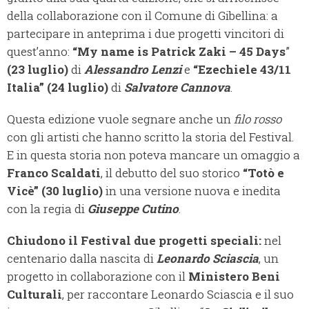
della collaborazione con il Comune di Gibellina: a
partecipare in anteprima i due progetti vincitori di
quest’anno:
“My name is Patrick Zaki – 45 Days
”
(23 luglio)
di
Alessandro Lenzi
e
“Ezechiele 43/11
Italia”
(24 luglio)
di
Salvatore Cannova
.
Questa edizione vuole segnare anche un
filo rosso
con gli artisti che hanno scritto la storia del Festival.
E in questa storia non poteva mancare un omaggio a
Franco Scaldati
, il debutto del suo storico
“Totò e
Vicè”
(30 luglio)
in una versione nuova e inedita
con la regia di
Giuseppe Cutino
.
Chiudono il Festival due progetti speciali:
nel
centenario dalla nascita di
Leonardo Sciascia
, un
progetto in collaborazione con il
Ministero Beni
Culturali
, per raccontare Leonardo Sciascia e il suo