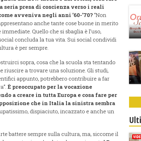
 seria presa di coscienza verso i reali
come avveniva negli anni ’60-’70?
“Non
rappresentano anche tante cose buone in merito
 immediate. Quello che si sbaglia è l’uso,
ocial concluda la tua vita. Sui social condividi
ltura è per sempre.
struirci sopra, cosa che la scuola sta tentando
le riuscire a trovare una soluzione. Gli studi,
ientifici appunto, potrebbero contribuire a far
ga”.
È preoccupato per la vocazione
endo a creare in tutta Europa e cosa fare per
pposizione che in Italia la sinistra sembra
patissimo, dispiaciuto, incazzato e anche un
Ult
rte battere sempre sulla cultura, ma, siccome il