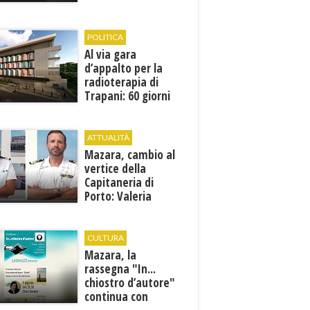
1946
POLITICA
Al via gara
d’appalto per la
radioterapia di
Trapani: 60 giorni
per presentare le
offerte
ATTUALITÀ
Mazara, cambio al
vertice della
Capitaneria di
Porto: Valeria
Gargano è il nuovo
vicecomandante
CULTURA
Mazara, la
rassegna "In...
chiostro d’autore"
continua con