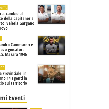
ALITÀ
ra, cambio al
ce della Capitaneria
rto: Valeria Gargano
nuovo
comandante
T
sandro Cammareri è
uovo giocatore
U.S. Mazara 1946
ICA
ia Provinciale: in
no 14 agenti in
zio sul territorio
imi Eventi