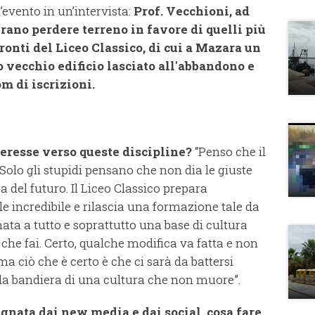
’evento in un’intervista:
Prof. Vecchioni, ad
rano perdere terreno in favore di quelli più
fronti del Liceo Classico, di cui a Mazara un
o vecchio edificio lasciato all'abbandono e
om di iscrizioni.
teresse verso queste discipline?
“Penso che il
Solo gli stupidi pensano che non dia le giuste
a del futuro. Il Liceo Classico prepara
 incredibile e rilascia una formazione tale da
ata a tutto e soprattutto una base di cultura
e che fai. Certo, qualche modifica va fatta e non
a ciò che è certo è che ci sarà da battersi
la bandiera di una cultura che non muore”.
gnata dai new media e dai social, cosa fare