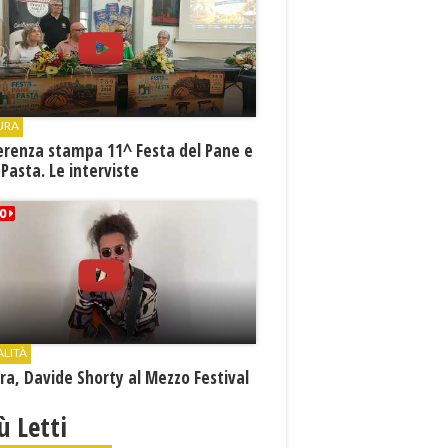
URA
erenza stampa 11^ Festa del Pane e
 Pasta. Le interviste
ALITÀ
a, Davide Shorty al Mezzo Festival
iù Letti