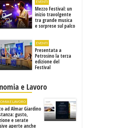
EVENTI
Mezzo Festival: un
inizio travolgente
tra grande musica
e sorprese sul palco
EVENTI
Presentata a
Petrosino la terza
edizione del
Festival
Internazione della
Canzone Italiana
"Voci dal
nomia e Lavoro
Mediterraneo"
OMIA E LAVORO
to ad Almar Giardino
stanza: gusto,
zione e serate
sive aperte anche