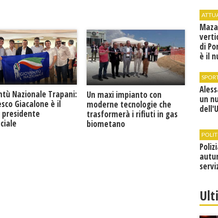
ATTU
Maza
verti
di Po
è il 
vice
SPOR
Ales
ntù Nazionale Trapani:
Un maxi impianto con
un n
sco Giacalone è il
moderne tecnologie che
dell'
 presidente
trasformerà i rifiuti in gas
ciale
biometano
POLIT
Poliz
autun
servi
Ult