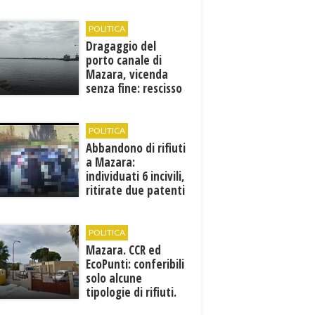
Francesca Maccani
POLITICA
Dragaggio del
porto canale di
Mazara, vicenda
senza fine: rescisso
il contratto...
POLITICA
Abbandono di rifiuti
a Mazara:
individuati 6 incivili,
ritirate due patenti
POLITICA
Mazara. CCR ed
EcoPunti: conferibili
solo alcune
tipologie di rifiuti.
Comunicati i nuovi