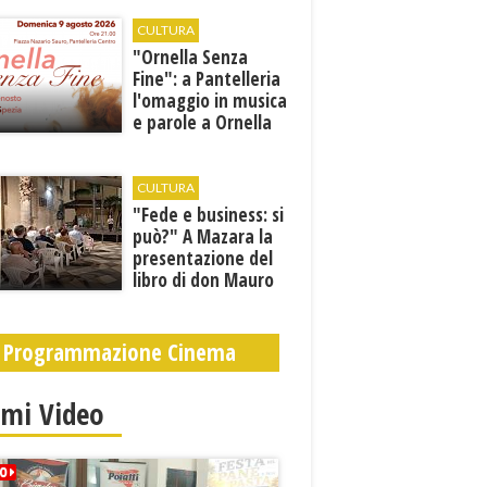
orari estivi
CULTURA
​"Ornella Senza
Fine": a Pantelleria
l'omaggio in musica
e parole a Ornella
Vanoni
CULTURA
"Fede e business: si
può?" A Mazara la
presentazione del
libro di don Mauro
Leonardi “Cento
volte tanto”
Programmazione Cinema
imi Video