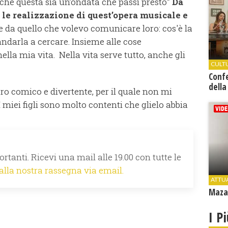
he questa sia un’ondata che passi presto”
Da
 le realizzazione di quest’opera musicale e
 e da quello che volevo comunicare loro: cos'è la
 andarla a cercare. Insieme alle cose
lla mia vita. Nella vita serve tutto, anche gli
CULT
Conf
della
bro comico e divertente, per il quale non mi
 miei figli sono molto contenti che glielo abbia
rtanti. Ricevi una mail alle 19.00 con tutte le
 alla nostra rassegna via email.
ATTU
Mazar
I P