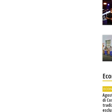
Eco
ECON
Agos
di Co
tradi
esclu