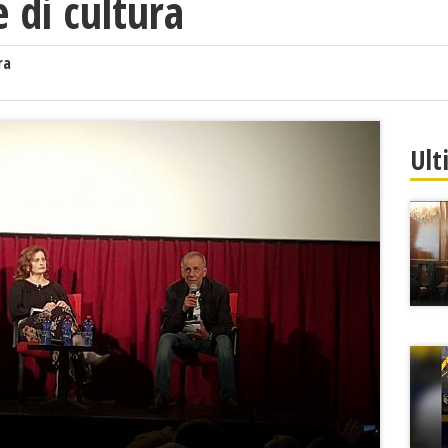
e di cultura
ra
Ult