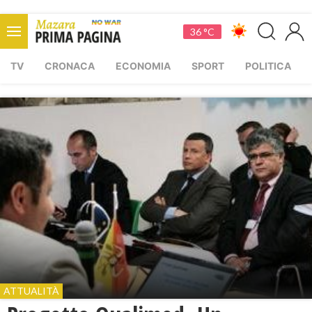
36 °C
TV
CRONACA
ECONOMIA
SPORT
POLITICA
ATTUALITÀ