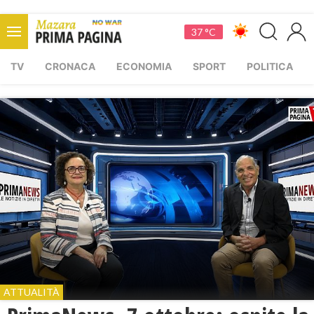
37 °C
TV
CRONACA
ECONOMIA
SPORT
POLITICA
ATTUALITÀ