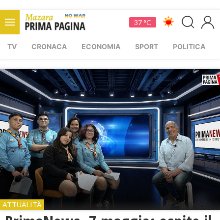
37 °C
TV
CRONACA
ECONOMIA
SPORT
POLITICA
ATTUALITÀ