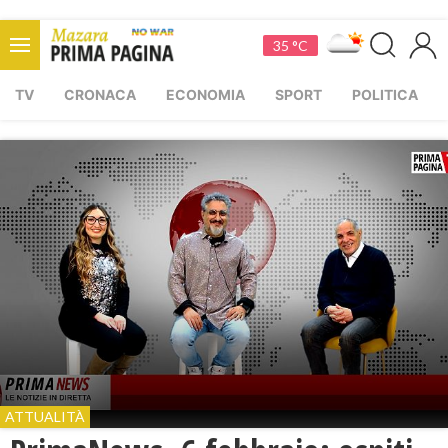
35 °C
TV
CRONACA
ECONOMIA
SPORT
POLITICA
ATTUALITÀ