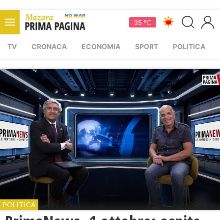
35 °C
TV
CRONACA
ECONOMIA
SPORT
POLITICA
POLITICA