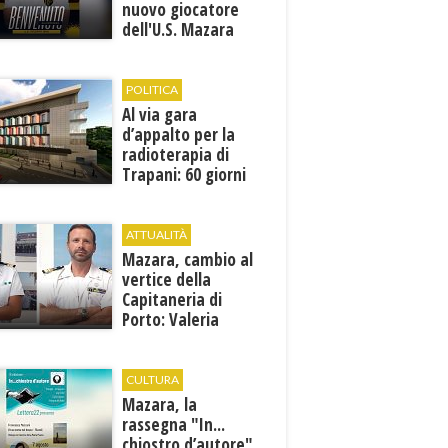
nuovo giocatore
dell'U.S. Mazara
1946
POLITICA
Al via gara
d’appalto per la
radioterapia di
Trapani: 60 giorni
per presentare le
offerte
ATTUALITÀ
Mazara, cambio al
vertice della
Capitaneria di
Porto: Valeria
Gargano è il nuovo
vicecomandante
CULTURA
Mazara, la
rassegna "In...
chiostro d’autore"