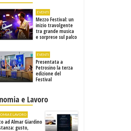
EVENTI
Mezzo Festival: un
inizio travolgente
tra grande musica
e sorprese sul palco
EVENTI
Presentata a
Petrosino la terza
edizione del
Festival
Internazione della
Canzone Italiana
"Voci dal
nomia e Lavoro
Mediterraneo"
OMIA E LAVORO
to ad Almar Giardino
stanza: gusto,