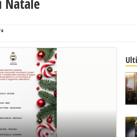
i Natale
ra
Ult