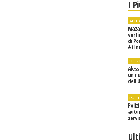
I P
ATTU
Maza
verti
di Po
è il 
vice
SPOR
Ales
un n
dell'
POLIT
Poliz
autun
servi
Ult