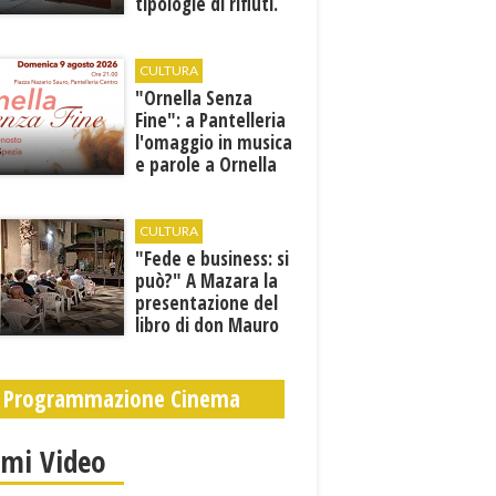
tipologie di rifiuti.
Comunicati i nuovi
orari estivi
CULTURA
​"Ornella Senza
Fine": a Pantelleria
l'omaggio in musica
e parole a Ornella
Vanoni
CULTURA
"Fede e business: si
può?" A Mazara la
presentazione del
libro di don Mauro
Leonardi “Cento
volte tanto”
Programmazione Cinema
imi Video