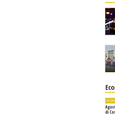
Eco
ECON
Agos
di Co