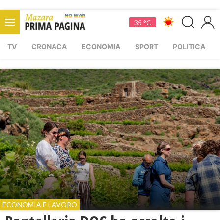
35 °C
TV
CRONACA
ECONOMIA
SPORT
POLITICA
ECONOMIA E LAVORO