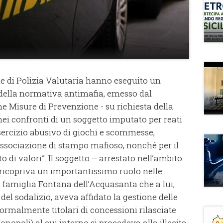
le di Polizia Valutaria hanno eseguito un
i della normativa antimafia, emesso dal
e Misure di Prevenzione - su richiesta della
nei confronti di un soggetto imputato per reati
esercizio abusivo di giochi e scommesse,
’associazione di stampo mafioso, nonché per il
o di valori”. Il soggetto – arrestato nell’ambito
 ricopriva un importantissimo ruolo nelle
a famiglia Fontana dell’Acquasanta che a lui,
del sodalizio, aveva affidato la gestione delle
rmalmente titolari di concessioni rilasciate
nopoli) al cui interno si procedeva alla illecita