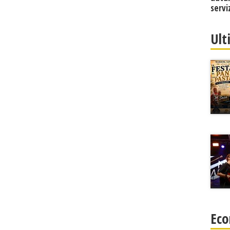
servi
Ult
Eco