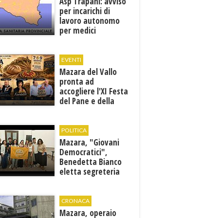
Asp Trapani: avviso
per incarichi di
lavoro autonomo
per medici
specialisti in 12
discipline
EVENTI
Mazara del Vallo
pronta ad
accogliere l'XI Festa
del Pane e della
Pasta
POLITICA
Mazara, "Giovani
Democratici",
Benedetta Bianco
eletta segreteria
cittadina
CRONACA
Mazara, operaio