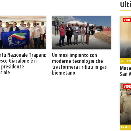
Ult
ntù Nazionale Trapani:
Un maxi impianto con
sco Giacalone è il
moderne tecnologie che
ATTU
 presidente
trasformerà i rifiuti in gas
Maza
ciale
biometano
San V
POLIT