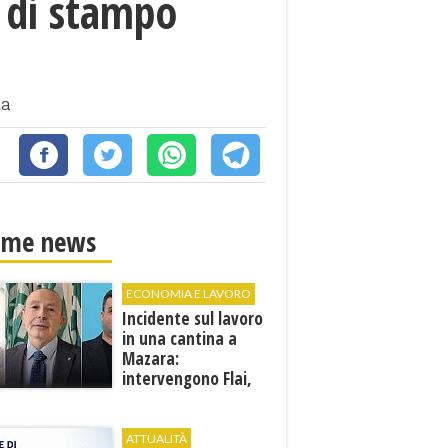
i di stampo
na
ime news
ECONOMIA E LAVORO
Incidente sul lavoro
in una cantina a
Mazara:
intervengono Flai,
Fai e Uila Trapani
ATTUALITÀ