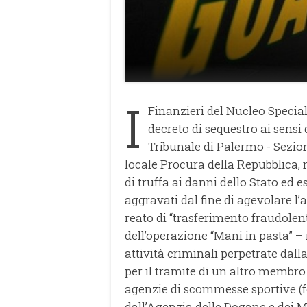
I
Finanzieri del Nucleo Specia
decreto di sequestro ai sens
Tribunale di Palermo - Sezion
locale Procura della Repubblica, 
di truffa ai danni dello Stato ed 
aggravati dal fine di agevolare l
reato di “trasferimento fraudolent
dell’operazione “Mani in pasta” –
attività criminali perpetrate dall
per il tramite di un altro membro 
agenzie di scommesse sportive (fo
dall’Agenzia delle Dogane e dei Mo