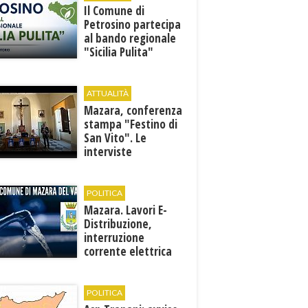
​Il Comune di
Petrosino partecipa
al bando regionale
"Sicilia Pulita"
ATTUALITÀ
Mazara, conferenza
stampa "Festino di
San Vito". Le
interviste
POLITICA
Mazara. Lavori E-
Distribuzione,
interruzione
corrente elettrica
ai pozzi di San
Miceli
POLITICA