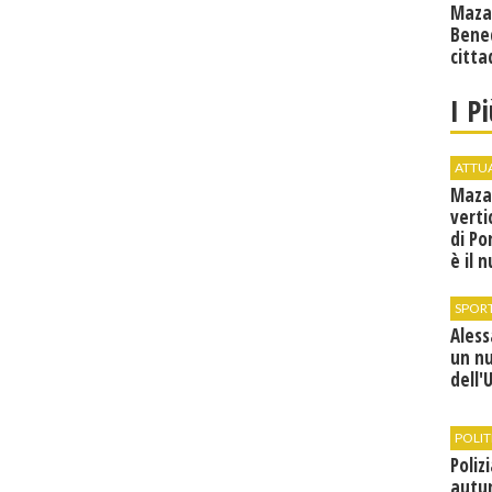
Maza
Bene
citta
I P
ATTU
Maza
verti
di Po
è il 
vice
SPOR
Ales
un n
dell'
POLIT
Poliz
autun