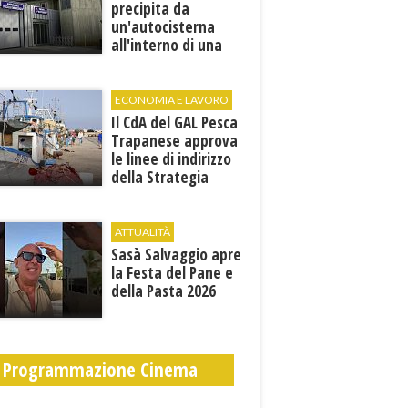
precipita da
un'autocisterna
all'interno di una
cantina. E' in gravi
condizioni al "Villa
Sofia"
ECONOMIA E LAVORO
Il CdA del GAL Pesca
Trapanese approva
le linee di indirizzo
della Strategia
territoriale di
sviluppo
ATTUALITÀ
Sasà Salvaggio apre
la Festa del Pane e
della Pasta 2026
Programmazione Cinema