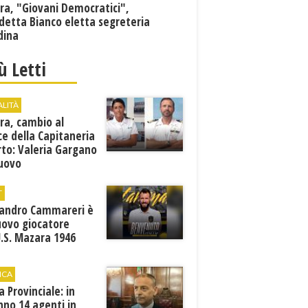
ra, "Giovani Democratici",
detta Bianco eletta segreteria
dina
iù Letti
ALITÀ
ra, cambio al
ce della Capitaneria
rto: Valeria Gargano
nuovo
comandante
T
sandro Cammareri è
uovo giocatore
U.S. Mazara 1946
ICA
ia Provinciale: in
no 14 agenti in