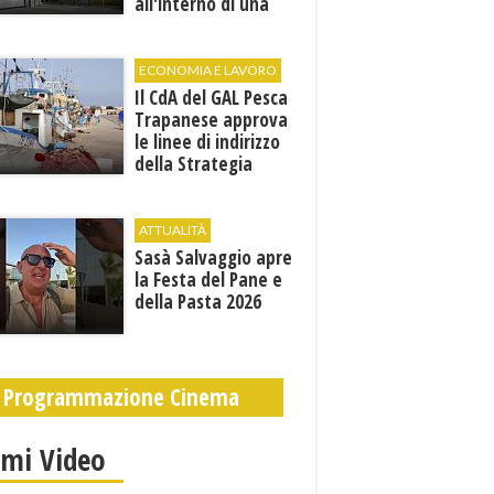
all'interno di una
cantina. E' in gravi
condizioni al "Villa
Sofia"
ECONOMIA E LAVORO
Il CdA del GAL Pesca
Trapanese approva
le linee di indirizzo
della Strategia
territoriale di
sviluppo
ATTUALITÀ
Sasà Salvaggio apre
la Festa del Pane e
della Pasta 2026
Programmazione Cinema
imi Video