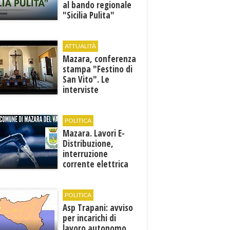
al bando regionale
"Sicilia Pulita"
ATTUALITÀ
Mazara, conferenza
stampa "Festino di
San Vito". Le
interviste
POLITICA
Mazara. Lavori E-
Distribuzione,
interruzione
corrente elettrica
ai pozzi di San
Miceli
POLITICA
Asp Trapani: avviso
per incarichi di
lavoro autonomo