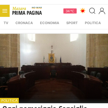
34 °C
TV
CRONACA
ECONOMIA
SPORT
POLITICA
POLITICA