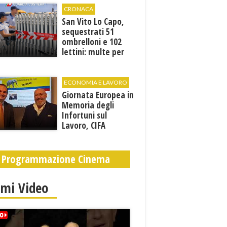
presente”
CRONACA
San Vito Lo Capo,
sequestrati 51
ombrelloni e 102
lettini: multe per
6.160 euro
ECONOMIA E LAVORO
Giornata Europea in
Memoria degli
Infortuni sul
Lavoro, CIFA
Trapani: “La
memoria deve
tradursi in
Programmazione Cinema
prevenzione”
imi Video