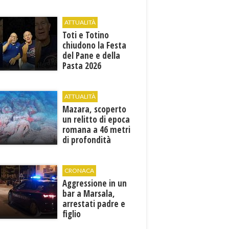
edizione: attesi sul
palco i Jalisse
ATTUALITÀ
Toti e Totino
chiudono la Festa
del Pane e della
Pasta 2026
ATTUALITÀ
Mazara, scoperto
un relitto di epoca
romana a 46 metri
di profondità
CRONACA
Aggressione in un
bar a Marsala,
arrestati padre e
figlio