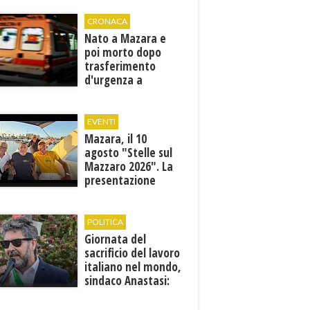
CRONACA
Nato a Mazara e
poi morto dopo
trasferimento
d'urgenza a
Trapani. Indaga la
Procura
EVENTI
Mazara, il 10
agosto "Stelle sul
Mazzaro 2026". La
presentazione
dell'evento
POLITICA
Giornata del
sacrificio del lavoro
italiano nel mondo,
sindaco Anastasi:
“La memoria di
Marcinelle parla al