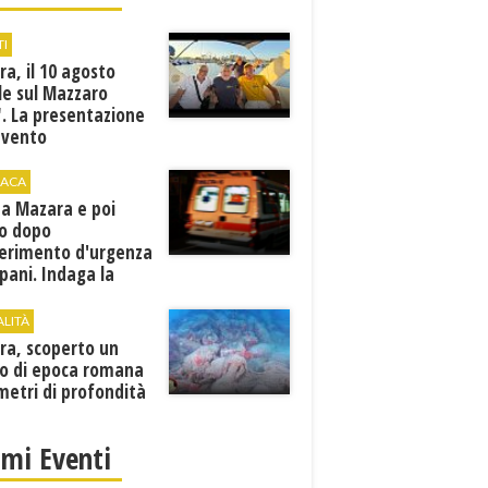
TI
a, il 10 agosto
le sul Mazzaro
. La presentazione
evento
ACA
 a Mazara e poi
o dopo
ferimento d'urgenza
pani. Indaga la
ura
ALITÀ
ra, scoperto un
to di epoca romana
metri di profondità
imi Eventi