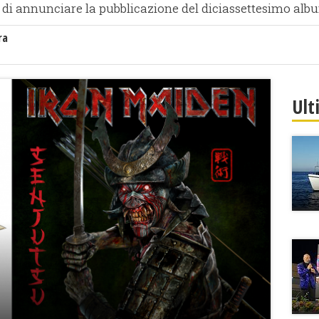
di annunciare la pubblicazione del diciassettesimo albu
ra
Ult