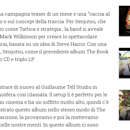
na campagna teaser di un mese e una "caccia al
lo e sul concept della traccia. Per Senjutsu, che
 come Tattica e strategia , la band si avvale
 Mark Wilkinson per creare lo spettacolare
ai, basata su un idea di Steve Harris. Con una
, Senjutsu, come il precedente album The Book
 CD e triplo LP.
strare di nuovo al Guillaume Tell Studio in
fera così rilassata. Il setup li è perfetto per le
 un cinema e ha un soffitto molto alto, quindi c'è
strato questo album nello stesso modo di The
canzone, la provavamo e poi la mettevamo
nelle nostre menti. In questo album ci sono