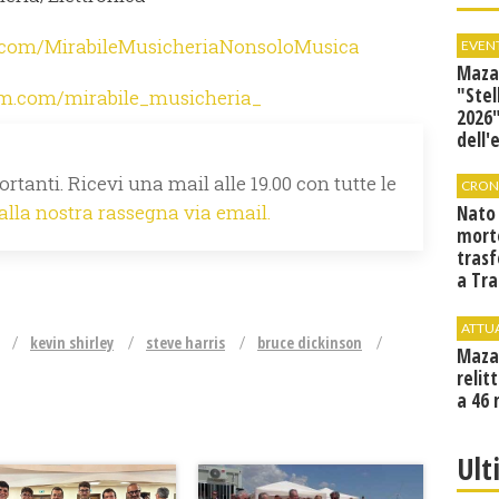
.com/MirabileMusicheriaNonsoloMusica
EVEN
Mazar
"Stel
am.com/mirabile_musicheria_
2026"
dell'
rtanti. Ricevi una mail alle 19.00 con tutte le
CRON
 alla nostra rassegna via email.
Nato
mort
tras
a Tra
Proc
ATTU
kevin shirley
steve harris
bruce dickinson
Maza
relit
a 46 
Ult