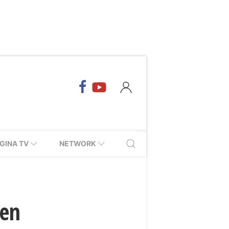
GINA TV
NETWORK
den