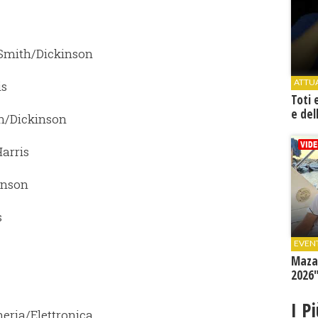
) Smith/Dickinson
ATTU
is
Toti 
e del
th/Dickinson
Harris
inson
s
EVEN
Mazar
2026"
I P
heria/Elettronica