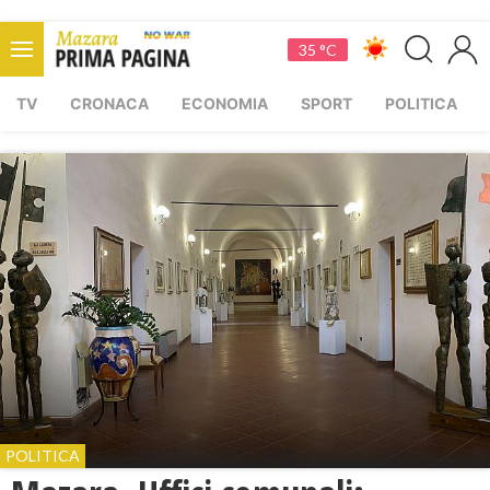
35 °C
TV
CRONACA
ECONOMIA
SPORT
POLITICA
POLITICA