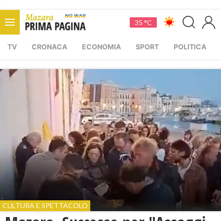
35 °C
TV
CRONACA
ECONOMIA
SPORT
POLITICA
CULTURA E SPETTACOLO