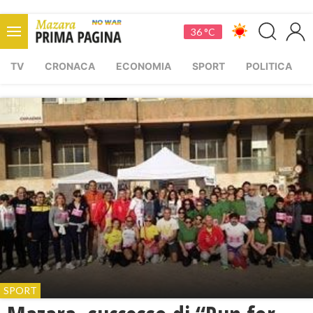
36 °C
TV
CRONACA
ECONOMIA
SPORT
POLITICA
SPORT