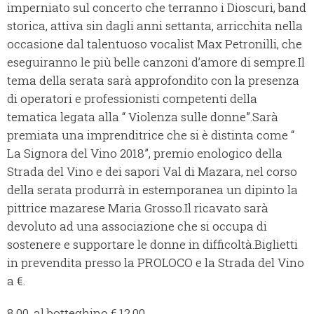
imperniato sul concerto che terranno i Dioscuri, band
storica, attiva sin dagli anni settanta, arricchita nella
occasione dal talentuoso vocalist Max Petronilli, che
eseguiranno le più belle canzoni d’amore di sempre.
Il
tema della serata sarà approfondito con la presenza
di operatori e professionisti competenti della
tematica legata alla “ Violenza sulle donne”.
Sarà
premiata una imprenditrice che si è distinta come “
La Signora del Vino 2018”, premio enologico della
Strada del Vino e dei sapori Val di Mazara, nel corso
della serata produrrà in estemporanea un dipinto la
pittrice mazarese Maria Grosso.
Il ricavato sarà
devoluto ad una associazione che si occupa di
sostenere e supportare le donne in difficoltà.
Biglietti
in prevendita presso la PROLOCO e la Strada del Vino
a €.
8,00, al botteghino €.12,00.