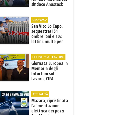
sindaco Anastasi:
“La memoria di
Marcinelle parla al
presente”
CRONACA
San Vito Lo Capo,
sequestrati 51
ombrelloni e 102
lettini: multe per
6.160 euro
ECONOMIA E LAVORO
Giornata Europea in
Memoria degli
Infortuni sul
Lavoro, CIFA
Trapani: “La
memoria deve
tradursi in
ATTUALITÀ
prevenzione”
Mazara, ripristinata
l’alimentazione
elettrica dei pozzi