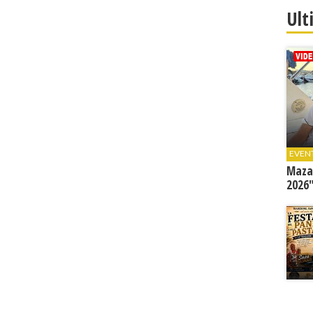
Ult
EVEN
Mazar
2026"