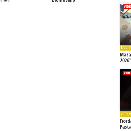
EVEN
Mazar
2026"
ATTU
Fiord
Past