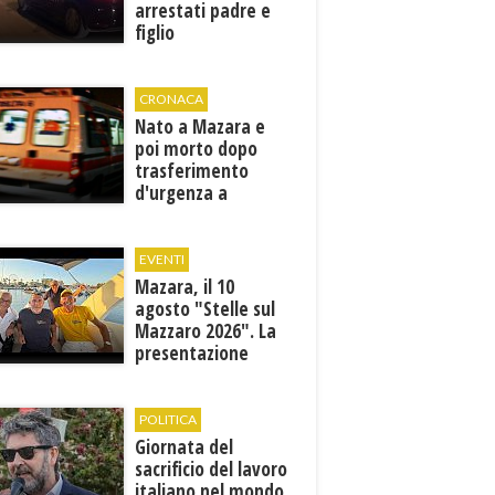
arrestati padre e
figlio
CRONACA
Nato a Mazara e
poi morto dopo
trasferimento
d'urgenza a
Trapani. Indaga la
Procura
EVENTI
Mazara, il 10
agosto "Stelle sul
Mazzaro 2026". La
presentazione
dell'evento
POLITICA
Giornata del
sacrificio del lavoro
italiano nel mondo,