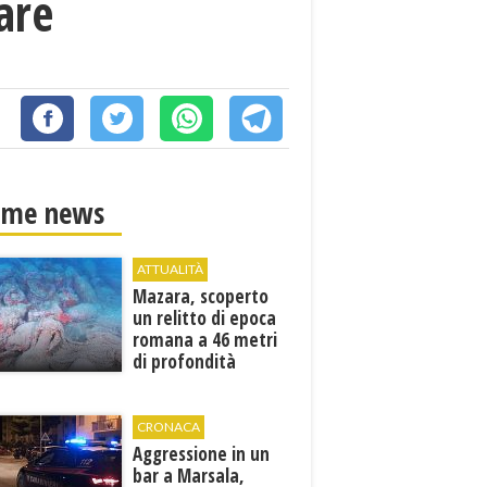
are
ime news
ATTUALITÀ
Mazara, scoperto
un relitto di epoca
romana a 46 metri
di profondità
CRONACA
Aggressione in un
bar a Marsala,