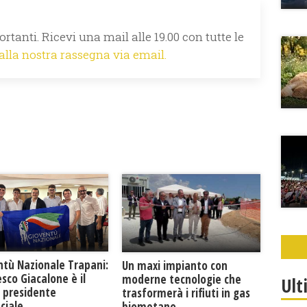
rtanti. Ricevi una mail alle 19.00 con tutte le
 alla nostra rassegna via email.
ntù Nazionale Trapani:
Un maxi impianto con
sco Giacalone è il
moderne tecnologie che
Ult
 presidente
trasformerà i rifiuti in gas
ciale
biometano