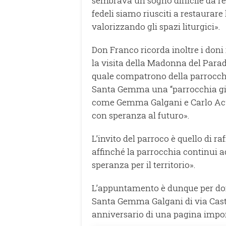
sembrava un sogno difficile da rea
fedeli siamo riusciti a restaurare 
valorizzando gli spazi liturgici».
Don Franco ricorda inoltre i doni
la visita della Madonna del Para
quale compatrono della parrocchi
Santa Gemma una “parrocchia gio
come Gemma Galgani e Carlo Acu
con speranza al futuro».
L’invito del parroco è quello di r
affinché la parrocchia continui 
speranza per il territorio».
L’appuntamento è dunque per dome
Santa Gemma Galgani di via Caste
anniversario di una pagina impor