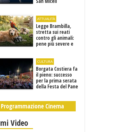
San Miceli
ATTUALITÀ
Legge Brambilla,
stretta sui reati
contro gli animali:
pene più severe e
nuove tutele
CULTURA
​Borgata Costiera fa
il pieno: successo
per la prima serata
della Festa del Pane
e della Pasta
Programmazione Cinema
imi Video