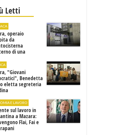
iù Letti
ACA
ra, operaio
pita da
utocisterna
nterno di una
na. E' in gravi
zioni al "Villa Sofia"
ICA
ra, "Giovani
cratici", Benedetta
o eletta segreteria
dina
OMIA E LAVORO
ente sul lavoro in
cantina a Mazara:
vengono Flai, Fai e
Trapani