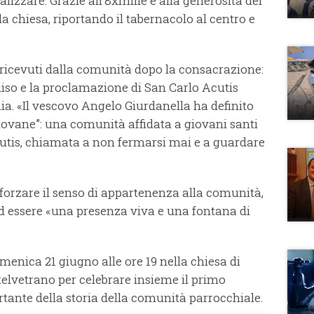
lizzare. Grazie all’8xmille e alla generosità dei
la chiesa, riportando il tabernacolo al centro e
 ricevuti dalla comunità dopo la consacrazione:
diso e la proclamazione di San Carlo Acutis
a. «Il vescovo Angelo Giurdanella ha definito
vane”: una comunità affidata a giovani santi
tis, chiamata a non fermarsi mai e a guardare
afforzare il senso di appartenenza alla comunità,
ad essere «una presenza viva e una fontana di
nica 21 giugno alle ore 19 nella chiesa di
lvetrano per celebrare insieme il primo
tante della storia della comunità parrocchiale.