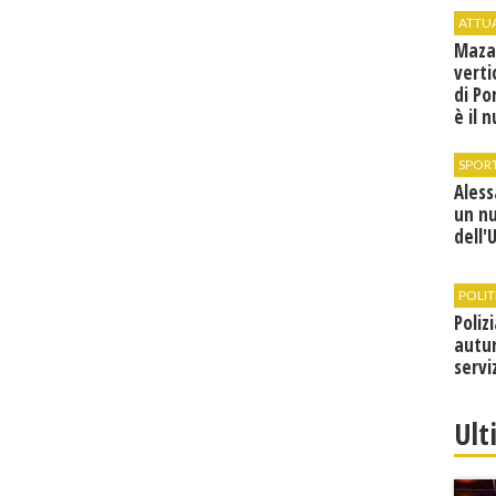
ATTU
Maza
verti
di Po
è il 
vice
SPOR
Ales
un n
dell'
POLIT
Poliz
autun
servi
Ult