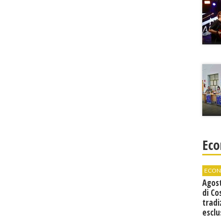
Eco
ECON
Agos
di Co
tradi
esclu