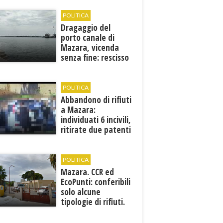
POLITICA
Dragaggio del
porto canale di
Mazara, vicenda
senza fine: rescisso
il contratto...
POLITICA
Abbandono di rifiuti
a Mazara:
individuati 6 incivili,
ritirate due patenti
POLITICA
Mazara. CCR ed
EcoPunti: conferibili
solo alcune
tipologie di rifiuti.
Comunicati i nuovi
orari estivi