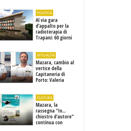
1946
POLITICA
Al via gara
d’appalto per la
radioterapia di
Trapani: 60 giorni
per presentare le
offerte
ATTUALITÀ
Mazara, cambio al
vertice della
Capitaneria di
Porto: Valeria
Gargano è il nuovo
vicecomandante
CULTURA
Mazara, la
rassegna "In...
chiostro d’autore"
continua con
Francesca Maccani