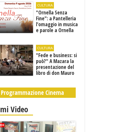
CULTURA
​"Ornella Senza
Fine": a Pantelleria
l'omaggio in musica
e parole a Ornella
Vanoni
CULTURA
"Fede e business: si
può?" A Mazara la
presentazione del
libro di don Mauro
Leonardi “Cento
volte tanto”
Programmazione Cinema
imi Video