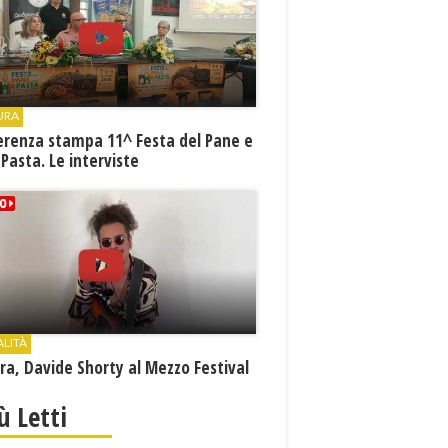
URA
erenza stampa 11^ Festa del Pane e
 Pasta. Le interviste
ALITÀ
a, Davide Shorty al Mezzo Festival
iù Letti