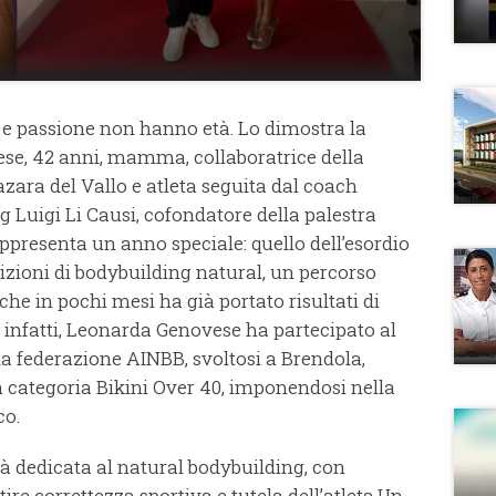
 e passione non hanno età. Lo dimostra la
ese, 42 anni, mamma, collaboratrice della
azara del Vallo e atleta seguita dal coach
g Luigi Li Causi, cofondatore della palestra
presenta un anno speciale: quello dell’esordio
zioni di bodybuilding natural, un percorso
he in pochi mesi ha già portato risultati di
, infatti, Leonarda Genovese ha partecipato al
a federazione AINBB, svoltosi a Brendola,
a categoria Bikini Over 40, imponendosi nella
co.
à dedicata al natural bodybuilding, con
ire correttezza sportiva e tutela dell’atleta.Un