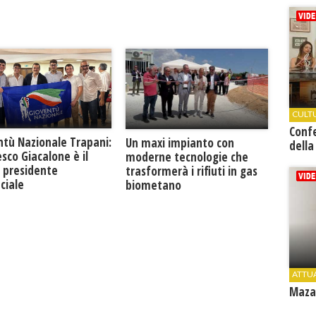
CULT
Conf
ntù Nazionale Trapani:
Un maxi impianto con
della
sco Giacalone è il
moderne tecnologie che
 presidente
trasformerà i rifiuti in gas
ciale
biometano
ATTU
Mazar