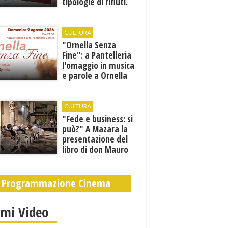
tipologie di rifiuti.
Comunicati i nuovi
orari estivi
CULTURA
​"Ornella Senza
Fine": a Pantelleria
l'omaggio in musica
e parole a Ornella
Vanoni
CULTURA
"Fede e business: si
può?" A Mazara la
presentazione del
libro di don Mauro
Leonardi “Cento
volte tanto”
Programmazione Cinema
imi Video