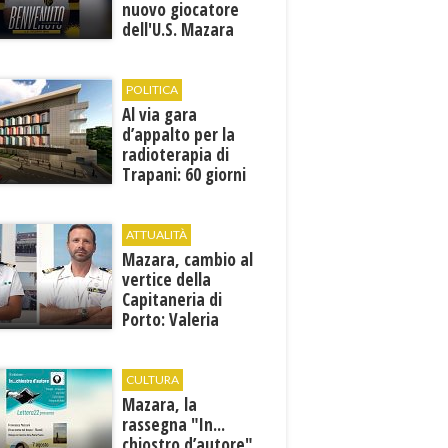
nuovo giocatore
dell'U.S. Mazara
1946
POLITICA
Al via gara
d’appalto per la
radioterapia di
Trapani: 60 giorni
per presentare le
offerte
ATTUALITÀ
Mazara, cambio al
vertice della
Capitaneria di
Porto: Valeria
Gargano è il nuovo
vicecomandante
CULTURA
Mazara, la
rassegna "In...
chiostro d’autore"