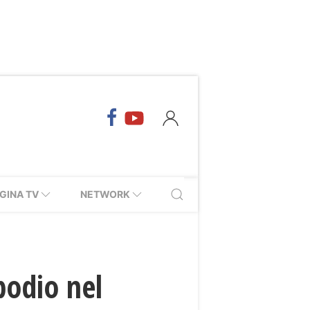
GINA TV
NETWORK
podio nel