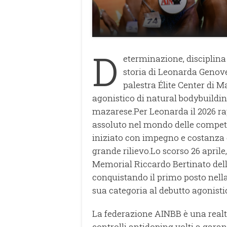
D
eterminazione, disciplina
storia di Leonarda Genov
palestra Élite Center di M
agonistico di natural bodybuildin
mazarese.Per Leonarda il 2026 rap
assoluto nel mondo delle competi
iniziato con impegno e costanza c
grande rilievo.Lo scorso 26 aprile
Memorial Riccardo Bertinato dell
conquistando il primo posto nell
sua categoria al debutto agonisti
La federazione AINBB è una realt
controlli antidoping volti a garant