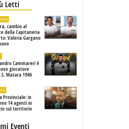
iù Letti
ALITÀ
ra, cambio al
ce della Capitaneria
rto: Valeria Gargano
nuovo
comandante
T
sandro Cammareri è
uovo giocatore
U.S. Mazara 1946
ICA
ia Provinciale: in
no 14 agenti in
zio sul territorio
imi Eventi