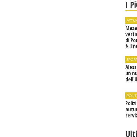
I P
ATTU
Maza
verti
di Po
è il 
vice
SPOR
Ales
un n
dell'
POLIT
Poliz
autun
servi
Ult