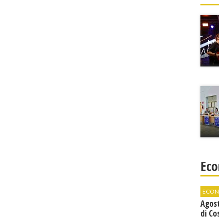
Eco
ECON
Agos
di Co