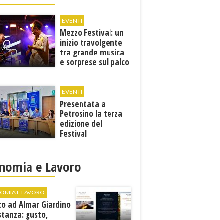
EVENTI
Mezzo Festival: un
inizio travolgente
tra grande musica
e sorprese sul palco
EVENTI
Presentata a
Petrosino la terza
edizione del
Festival
Internazione della
Canzone Italiana
"Voci dal
nomia e Lavoro
Mediterraneo"
OMIA E LAVORO
to ad Almar Giardino
stanza: gusto,