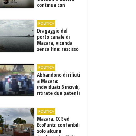
continua con
Francesca Maccani
POLITICA
Dragaggio del
porto canale di
Mazara, vicenda
senza fine: rescisso
il contratto...
POLITICA
Abbandono di rifiuti
a Mazara:
individuati 6 incivili,
ritirate due patenti
POLITICA
Mazara. CCR ed
EcoPunti: conferibili
solo alcune