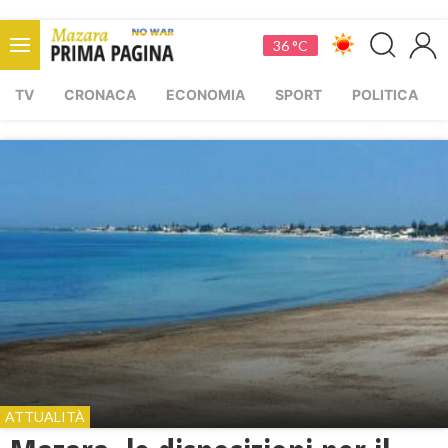
36 °C
TV
CRONACA
ECONOMIA
SPORT
POLITICA
ATTUALITÀ