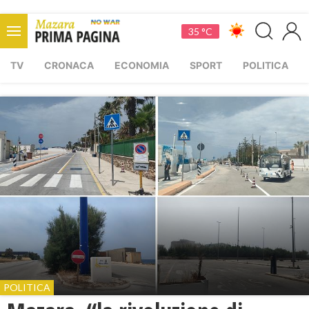
35 °C
TV
CRONACA
ECONOMIA
SPORT
POLITICA
POLITICA