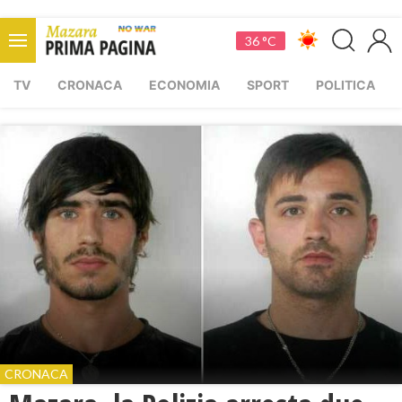
36 °C
TV
CRONACA
ECONOMIA
SPORT
POLITICA
CRONACA