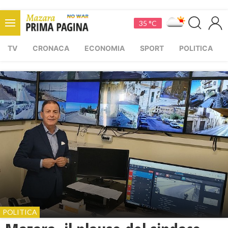
35 °C
TV
CRONACA
ECONOMIA
SPORT
POLITICA
POLITICA