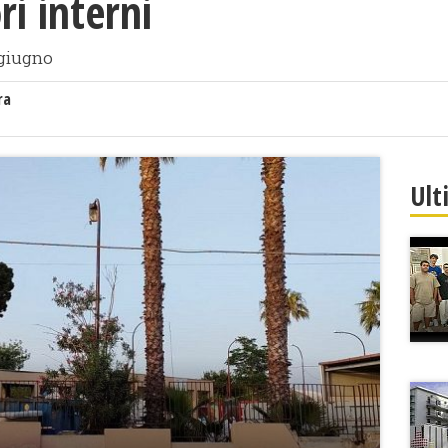
ri interni
 giugno
ra
Ult