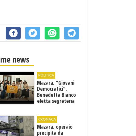
ime news
POLITICA
Mazara, "Giovani
Democratici",
Benedetta Bianco
eletta segreteria
cittadina
CRONACA
Mazara, operaio
precipita da