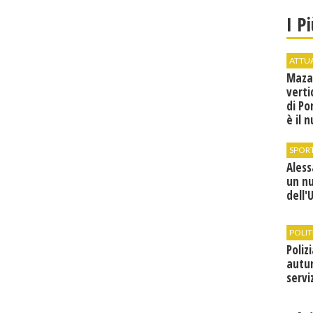
I P
ATTU
Maza
verti
di Po
è il 
vice
SPOR
Ales
un n
dell'
POLIT
Poliz
autun
servi