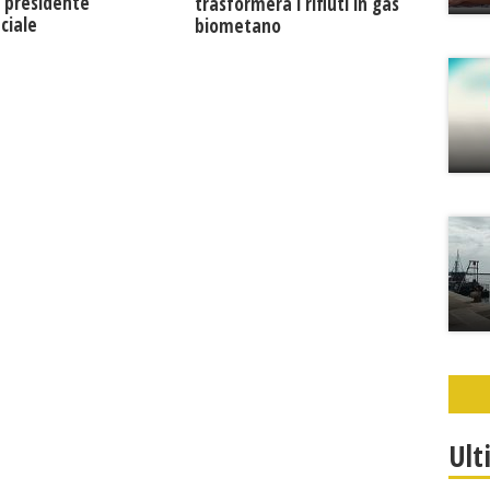
 presidente
trasformerà i rifiuti in gas
ciale
biometano
Ult