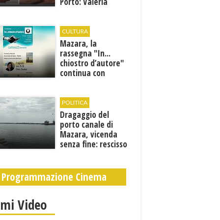
Porto: Valeria
Gargano è il nuovo
vicecomandante
CULTURA
Mazara, la
rassegna "In...
chiostro d’autore"
continua con
Francesca Maccani
POLITICA
Dragaggio del
porto canale di
Mazara, vicenda
senza fine: rescisso
il contratto...
Programmazione Cinema
imi Video