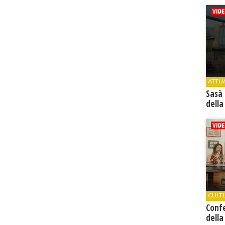
ATTU
Sasà 
della
CULT
Conf
della