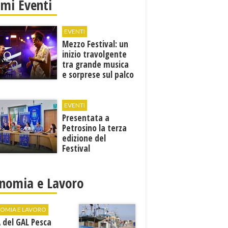
imi Eventi
EVENTI
Mezzo Festival: un
inizio travolgente
tra grande musica
e sorprese sul palco
EVENTI
Presentata a
Petrosino la terza
edizione del
Festival
Internazione della
Canzone Italiana
"Voci dal
nomia e Lavoro
Mediterraneo"
OMIA E LAVORO
A del GAL Pesca