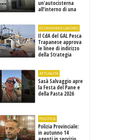
un'autocisterna
all'interno di una
cantina. E' in gravi
condizioni al "Villa
Sofia"
ECONOMIA E LAVORO
Il CdA del GAL Pesca
Trapanese approva
le linee di indirizzo
della Strategia
territoriale di
sviluppo
ATTUALITÀ
Sasà Salvaggio apre
la Festa del Pane e
della Pasta 2026
POLITICA
Polizia Provinciale:
in autunno 14
agenti in servizio