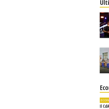
Ult
Eco
ECON
Il Cd