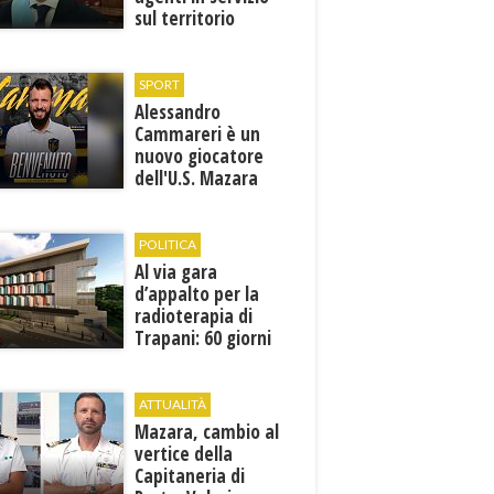
sul territorio
SPORT
Alessandro
Cammareri è un
nuovo giocatore
dell'U.S. Mazara
1946
POLITICA
Al via gara
d’appalto per la
radioterapia di
Trapani: 60 giorni
per presentare le
offerte
ATTUALITÀ
Mazara, cambio al
vertice della
Capitaneria di