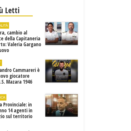
iù Letti
ALITÀ
ra, cambio al
ce della Capitaneria
rto: Valeria Gargano
nuovo
comandante
T
sandro Cammareri è
uovo giocatore
U.S. Mazara 1946
ICA
ia Provinciale: in
no 14 agenti in
zio sul territorio