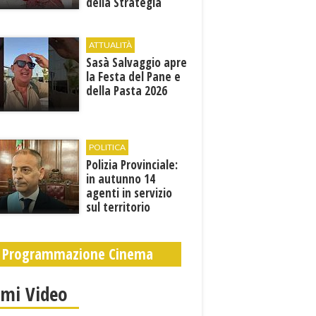
della Strategia
territoriale di
sviluppo
ATTUALITÀ
Sasà Salvaggio apre
la Festa del Pane e
della Pasta 2026
POLITICA
Polizia Provinciale:
in autunno 14
agenti in servizio
sul territorio
Programmazione Cinema
imi Video