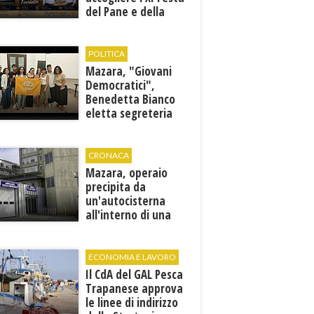
del Pane e della
Pasta
POLITICA
Mazara, "Giovani
Democratici",
Benedetta Bianco
eletta segreteria
cittadina
CRONACA
Mazara, operaio
precipita da
un'autocisterna
all'interno di una
cantina. E' in gravi
condizioni al "Villa
Sofia"
ECONOMIA E LAVORO
Il CdA del GAL Pesca
Trapanese approva
le linee di indirizzo