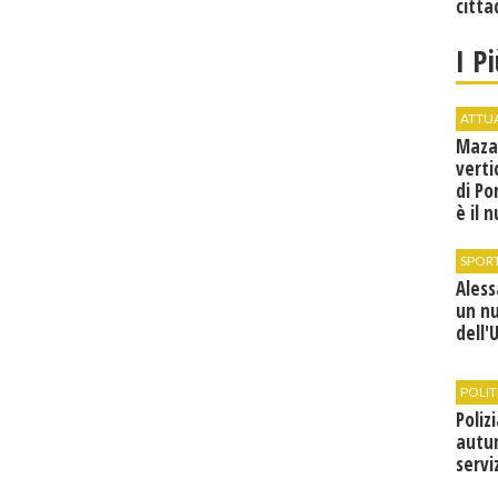
citta
I P
ATTU
Maza
verti
di Po
è il 
vice
SPOR
Ales
un n
dell'
POLIT
Poliz
autun
servi