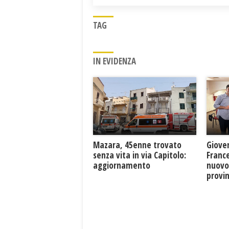
TAG
IN EVIDENZA
Mazara, 45enne trovato
Giove
senza vita in via Capitolo:
France
aggiornamento
nuovo
provin