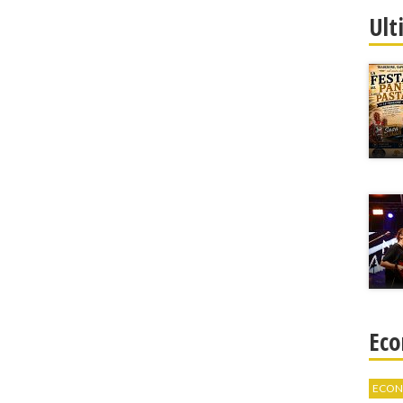
Ult
Eco
ECON