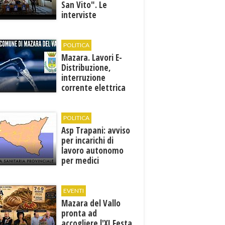
San Vito". Le
interviste
POLITICA
Mazara. Lavori E-
Distribuzione,
interruzione
corrente elettrica
ai pozzi di San
Miceli
POLITICA
Asp Trapani: avviso
per incarichi di
lavoro autonomo
per medici
specialisti in 12
discipline
EVENTI
Mazara del Vallo
pronta ad
accogliere l'XI Festa