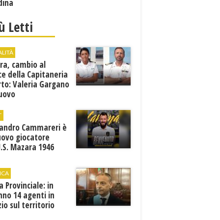
dina
iù Letti
ALITÀ
ra, cambio al
ce della Capitaneria
rto: Valeria Gargano
nuovo
comandante
T
sandro Cammareri è
uovo giocatore
U.S. Mazara 1946
ICA
ia Provinciale: in
no 14 agenti in
zio sul territorio