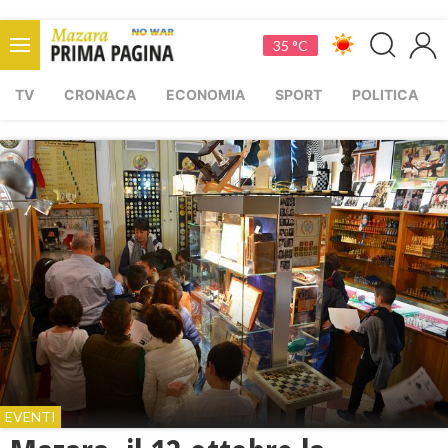
35 °C
TV
CRONACA
ECONOMIA
SPORT
POLITICA
EVENTI