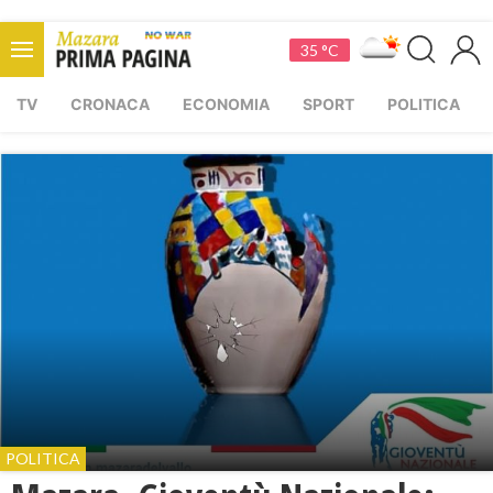
35 °C
TV
CRONACA
ECONOMIA
SPORT
POLITICA
POLITICA