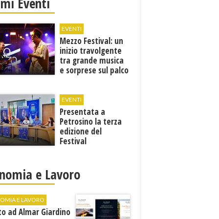
imi Eventi
EVENTI
Mezzo Festival: un
inizio travolgente
tra grande musica
e sorprese sul palco
EVENTI
Presentata a
Petrosino la terza
edizione del
Festival
Internazione della
Canzone Italiana
"Voci dal
nomia e Lavoro
Mediterraneo"
OMIA E LAVORO
to ad Almar Giardino