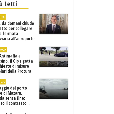
iù Letti
ICA
, da domani chiude
atto per collegare
a fermata
viaria all’aeroporto
gi
ACA
 Antimafia a
sino, il Gip rigetta
chieste di misure
lari della Procura
ICA
aggio del porto
e di Mazara,
da senza fine:
sso il contratto...