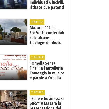
individuati 6 incivili,
ritirate due patenti
POLITICA
Mazara. CCR ed
EcoPunti: conferibili
solo alcune
tipologie di rifiuti.
Comunicati i nuovi
orari estivi
CULTURA
​"Ornella Senza
Fine": a Pantelleria
l'omaggio in musica
e parole a Ornella
Vanoni
CULTURA
"Fede e business: si
può?" A Mazara la
presentazione del