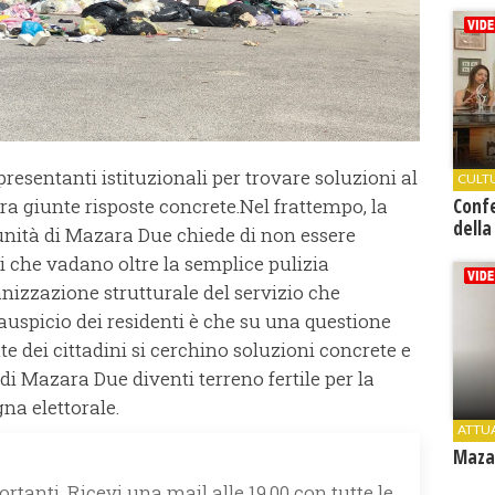
resentanti istituzionali per trovare soluzioni al
CULT
Conf
a giunte risposte concrete.Nel frattempo, la
della
unità di Mazara Due chiede di non essere
ti che vadano oltre la semplice pulizia
nizzazione strutturale del servizio che
'auspicio dei residenti è che su una questione
te dei cittadini si cerchino soluzioni concrete e
 di Mazara Due diventi terreno fertile per la
a elettorale.
ATTU
Mazar
rtanti. Ricevi una mail alle 19.00 con tutte le