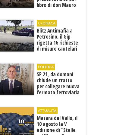
libro di don Mauro
Leonardi “Cento
volte tanto”
CRONACA
Blitz Antimafia a
Petrosino, il Gip
rigetta 16 richieste
di misure cautelari
della Procura
POLITICA
SP 21, da domani
chiude un tratto
per collegare nuova
fermata ferroviaria
all’aeroporto di
Birgi
ATTUALITÀ
Mazara del Vallo, il
10 agosto la V
edizione di “Stelle