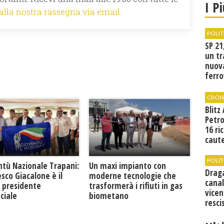
I P
 alla nostra rassegna via email.
POLIT
SP 21
un tr
nuov
ferro
di Bir
CRON
Blitz
Petro
16 ri
caute
POLIT
ntù Nazionale Trapani:
Un maxi impianto con
Drag
sco Giacalone è il
moderne tecnologie che
canal
 presidente
trasformerà i rifiuti in gas
vicen
ciale
biometano
resci