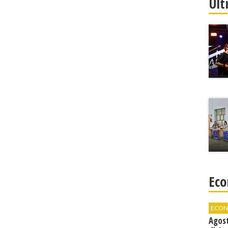
Ult
Eco
ECON
Agos