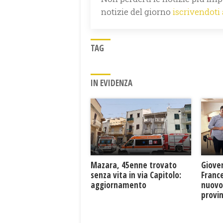
notizie del giorno
iscrivendoti
TAG
IN EVIDENZA
Mazara, 45enne trovato
Giove
senza vita in via Capitolo:
France
aggiornamento
nuovo
provin