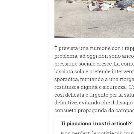
È prevista una riunione con i rapp
problema, ad oggi non sono ancor
pressione sociale cresce. La com
lasciata sola e pretende interven
sporadica, puntando a una riorga
restituisca dignità e sicurezza. L
così delicata e urgente per la salu
definitive, evitando che il disagio
consueta propaganda da campagn
Ti piacciono i nostri articoli?
Non perderti le notizie più impo