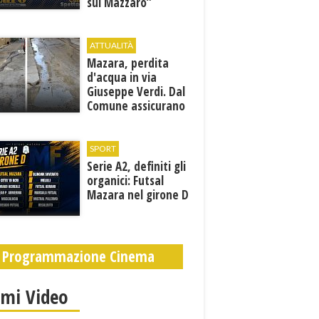
sul Mazzaro”
ATTUALITÀ
Mazara, perdita
d'acqua in via
Giuseppe Verdi. Dal
Comune assicurano
un sopralluogo per
individuare il
problema
SPORT
Serie A2, definiti gli
organici: Futsal
Mazara nel girone D
Programmazione Cinema
imi Video