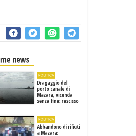
ime news
POLITICA
Dragaggio del
porto canale di
Mazara, vicenda
senza fine: rescisso
il contratto...
POLITICA
Abbandono di rifiuti
a Mazara: