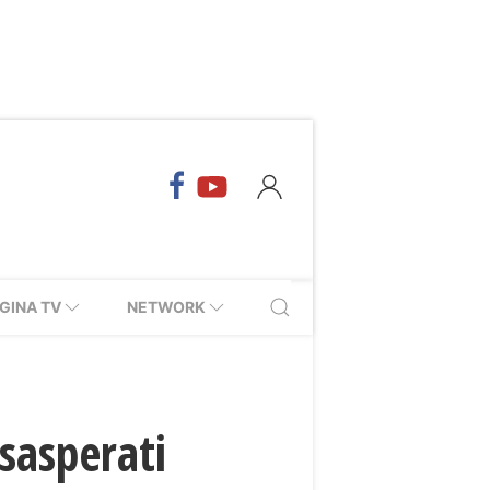
GINA TV
NETWORK
sasperati