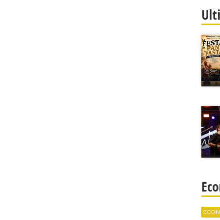
Ult
Eco
ECON