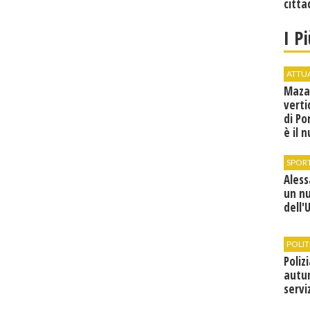
citta
I P
ATTU
Maza
verti
di Po
è il 
vice
SPOR
Ales
un n
dell'
POLIT
Poliz
autun
servi