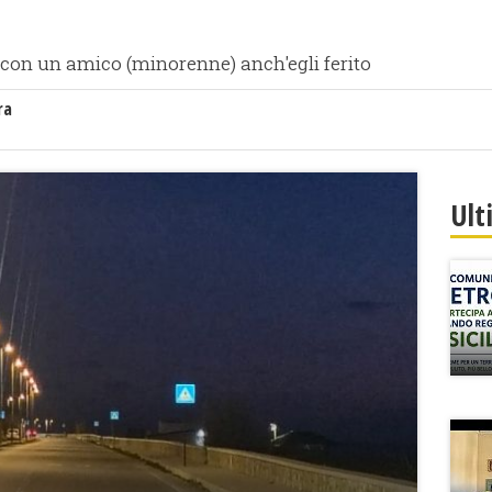
 con un amico (minorenne) anch'egli ferito
ra
Ult