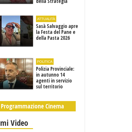
della Strategia
territoriale di
sviluppo
ATTUALITÀ
Sasà Salvaggio apre
la Festa del Pane e
della Pasta 2026
POLITICA
Polizia Provinciale:
in autunno 14
agenti in servizio
sul territorio
Programmazione Cinema
imi Video