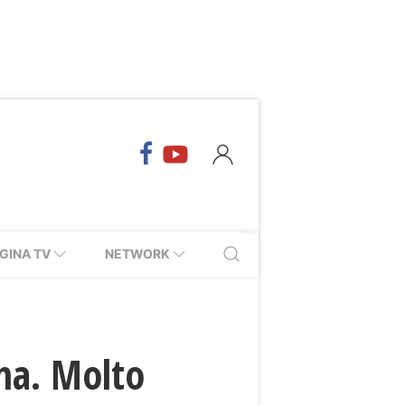
GINA TV
NETWORK
na. Molto