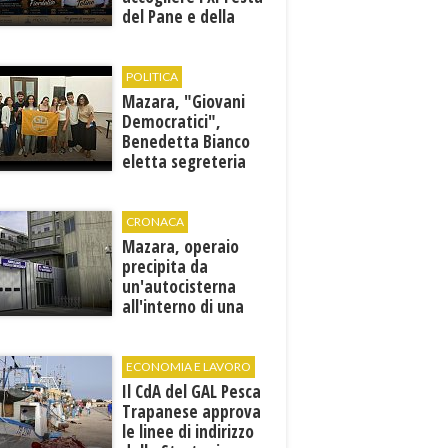
del Pane e della
Pasta
POLITICA
Mazara, "Giovani
Democratici",
Benedetta Bianco
eletta segreteria
cittadina
CRONACA
Mazara, operaio
precipita da
un'autocisterna
all'interno di una
cantina. E' in gravi
condizioni al "Villa
Sofia"
ECONOMIA E LAVORO
Il CdA del GAL Pesca
Trapanese approva
le linee di indirizzo