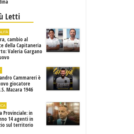
dina
iù Letti
ALITÀ
ra, cambio al
ce della Capitaneria
rto: Valeria Gargano
nuovo
comandante
T
sandro Cammareri è
uovo giocatore
U.S. Mazara 1946
ICA
ia Provinciale: in
no 14 agenti in
zio sul territorio