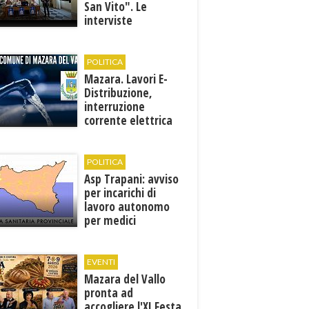
San Vito". Le
interviste
POLITICA
Mazara. Lavori E-
Distribuzione,
interruzione
corrente elettrica
ai pozzi di San
Miceli
POLITICA
Asp Trapani: avviso
per incarichi di
lavoro autonomo
per medici
specialisti in 12
discipline
EVENTI
Mazara del Vallo
pronta ad
accogliere l'XI Festa