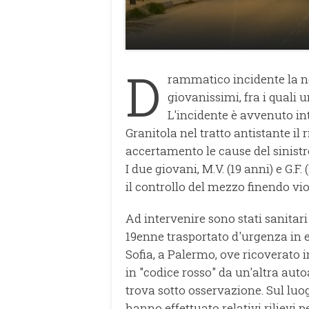
D
rammatico incidente la n
giovanissimi, fra i quali
L'incidente è avvenuto in
Granitola nel tratto antistante il 
accertamento le cause del sini
I due giovani, M.V. (19 anni) e G.F
il controllo del mezzo finendo vi
Ad intervenire sono stati sanitari 
19enne trasportato d'urgenza in e
Sofia, a Palermo, ove ricoverato 
in "codice rosso" da un'altra aut
trova sotto osservazione. Sul luog
hanno effettuato relativi rilievi 