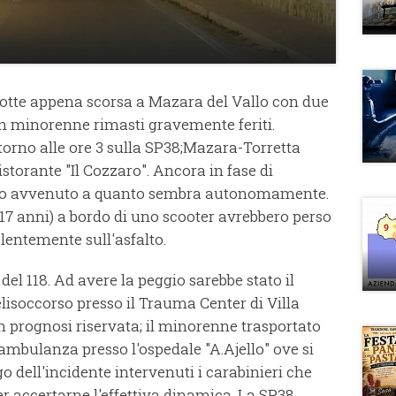
otte appena scorsa a Mazara del Vallo con due
 un minorenne rimasti gravemente feriti.
torno alle ore 3 sulla SP38;Mazara-Torretta
ristorante "Il Cozzaro". Ancora in fase di
stro avvenuto a quanto sembra autonomamente.
. (17 anni) a bordo di uno scooter avrebbero perso
olentemente sull'asfalto.
del 118. Ad avere la peggio sarebbe stato il
lisoccorso presso il Trauma Center di Villa
in prognosi riservata; il minorenne trasportato
oambulanza presso l'ospedale "A.Ajello" ove si
o dell'incidente intervenuti i carabinieri che
per accertarne l'effettiva dinamica. La SP38