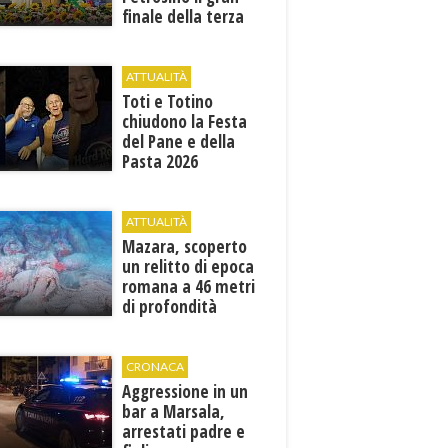
finale della terza
edizione: attesi sul
palco i Jalisse
ATTUALITÀ
Toti e Totino
chiudono la Festa
del Pane e della
Pasta 2026
ATTUALITÀ
Mazara, scoperto
un relitto di epoca
romana a 46 metri
di profondità
CRONACA
Aggressione in un
bar a Marsala,
arrestati padre e