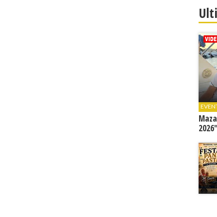
Ult
EVEN
Mazar
2026"