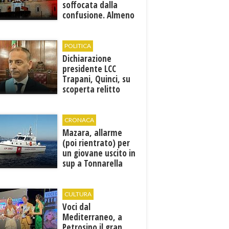
soffocata dalla
confusione. Almeno
5 candidati
mazaresi...
POLITICA
Dichiarazione
presidente LCC
Trapani, Quinci, su
scoperta relitto
romano al largo di
Mazara del Vallo
CRONACA
Mazara, allarme
(poi rientrato) per
un giovane uscito in
sup a Tonnarella
CULTURA
Voci dal
Mediterraneo, a
Petrosino il gran