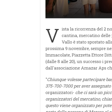
V
ista la ricorrenza del 2 n
cantina, mercatino delle 
Vallo è stato spostato a
prossima 9 novembre, sempre nelle
Immacolate, Piazzetta Ettore Ditta
(dalle 8 alle 20), un successo i 
dall'associazione Amazar Aps che 
"
Chiunque volesse partecipare bast
375-700-7000 per aver assegnato l
organizzatori-
che ci sarà un picc
organizzatori del mercatino, chia
questo viene organizzato per poter
parte delle persone di Mazara al 