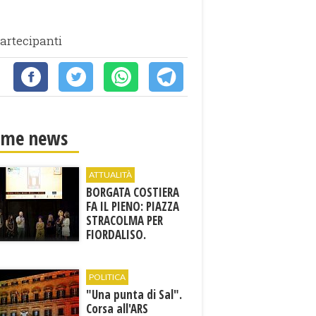
artecipanti
ime news
ATTUALITÀ
BORGATA COSTIERA
FA IL PIENO: PIAZZA
STRACOLMA PER
FIORDALISO.
EMOZIONI, MUSICA E
MEMORIA CON IL
PREMIO SULANA
POLITICA
D’ORO
"Una punta di Sal".
Corsa all'ARS