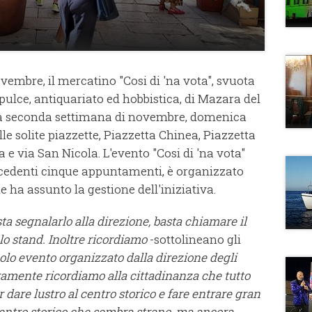
ovembre, il mercatino "Cosi di 'na vota", svuota
pulce, antiquariato ed hobbistica, di Mazara del
lla seconda settimana di novembre, domenica
 solite piazzette, Piazzetta Chinea, Piazzetta
 e via San Nicola. L'evento "Cosi di 'na vota"
precedenti cinque appuntamenti, è organizzato
ha assunto la gestione dell'iniziativa.
a segnalarlo alla direzione, basta chiamare il
o stand. Inoltre ricordiamo
-sottolineano gli
olo evento organizzato dalla direzione degli
ramente ricordiamo alla cittadinanza che tutto
 dare lustro al centro storico e fare entrare gran
centro storico che sembra strano, ma ancora