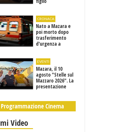
figlio
CRONACA
Nato a Mazara e
poi morto dopo
trasferimento
d'urgenza a
Trapani. Indaga la
Procura
EVENTI
Mazara, il 10
agosto "Stelle sul
Mazzaro 2026". La
presentazione
dell'evento
Programmazione Cinema
imi Video