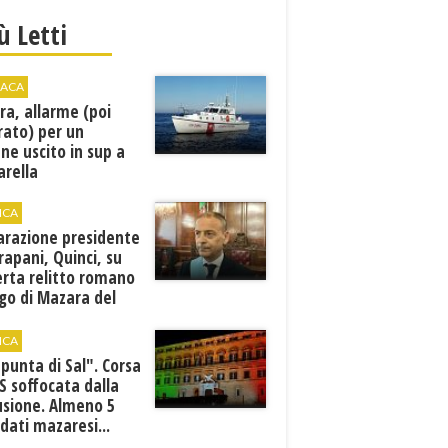
iù Letti
ACA
a, allarme (poi
rato) per un
ne uscito in sup a
arella
ICA
arazione presidente
rapani, Quinci, su
erta relitto romano
rgo di Mazara del
ICA
punta di Sal". Corsa
RS soffocata dalla
usione. Almeno 5
dati mazaresi...