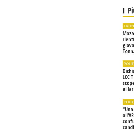
I P
CRON
Mazar
rient
giova
Tonn
POLIT
Dichi
LCC T
scop
al la
Vallo
POLIT
"Una 
all'A
conf
candi