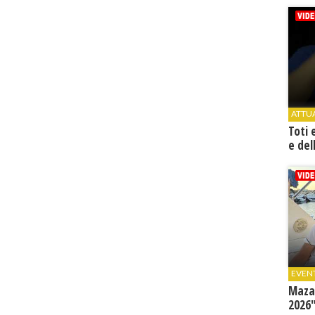
ATTU
Toti 
e del
EVEN
Mazar
2026"