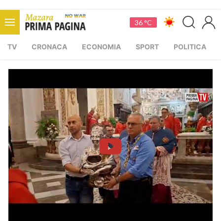
36 °C
TV
CRONACA
ECONOMIA
SPORT
POLITICA